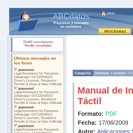
Inicio
ABCdatos
Programas
y
tutoriales
en castellano
PROGRAMAS
Categoría:
Software
Gestión
C
Manual de I
Táctil
Formato:
PDF
Fecha:
17/06/2009
Autor:
Aplicaciones