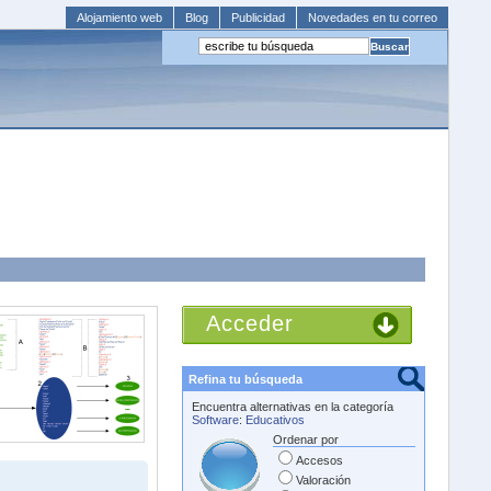
Alojamiento web
Blog
Publicidad
Novedades en tu correo
Acceder
Refina tu búsqueda
Encuentra alternativas en la categoría
Software
:
Educativos
Ordenar por
Accesos
Valoración