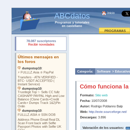
Inicio
ABCdatos
Programas
y
tutoriales
en castellano
PROGRAMAS
Categoría:
Software
Educativ
Cómo funciona la 
Formato:
Sitio web
Fecha:
10/07/2008
Autor:
Rodrigo Poblanno Balp
Web:
http://exte.sourceforge.net/
Descargas:
3.896
Valoración de los usuarios: