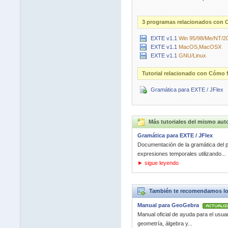
3 programas relacionados con C
EXTE v1.1
Win 95/98/Me/NT/2
EXTE v1.1
MacOS,MacOSX
EXTE v1.1
GNU/Linux
Tutorial relacionado con Cómo f
Gramática para EXTE / JFlex
Más tutoriales del mismo aut
Gramática para EXTE / JFlex
Documentación de la gramática del p
expresiones temporales utilizando...
► sigue leyendo
También te recomendamos los 
Manual para GeoGebra
Manual oficial de ayuda para el usu
geometría, álgebra y...