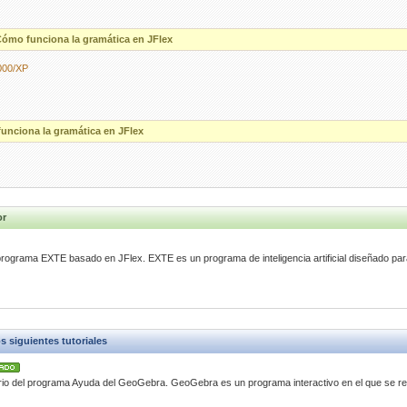
ómo funciona la gramática en JFlex
000/XP
unciona la gramática en JFlex
or
rograma EXTE basado en JFlex. EXTE es un programa de inteligencia artificial diseñado pa
siguientes tutoriales
ario del programa Ayuda del GeoGebra. GeoGebra es un programa interactivo en el que se r