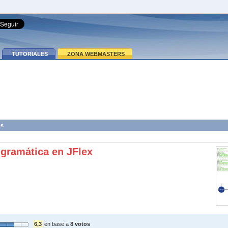
TUTORIALES
ZONA WEBMASTERS
os
gramática en JFlex
6,3
en base a
8 votos