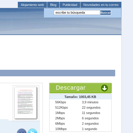
Alojamiento web
Blog
Publicidad
Novedades en tu correo
Descargar
Tamaño: 1003,45 KB
56Kbps
3,9 minutos
512Kbps
22 segundos
1Mbps
11 segundos
2Mbps
6 segundos
6Mbps
2 segundos
10Mbps
1 segundo