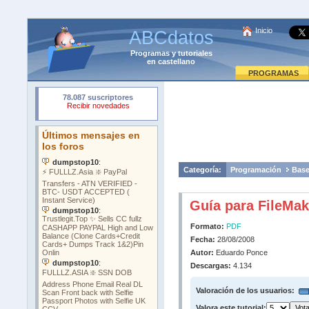
Inicio
ABCdatos
Programas
y
tutoriales
en castellano
PROGRAMAS
Categoría:
Programación
Base
Guía para FileMak
Formato:
PDF
Fecha:
28/08/2008
Autor:
Eduardo Ponce
Descargas:
4.134
Valoración de los usuarios:
Valora este tutorial: