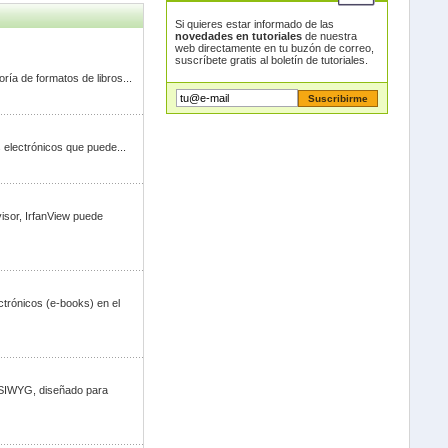
Si quieres estar informado de las
novedades en tutoriales
de nuestra
web directamente en tu buzón de correo,
suscríbete gratis al boletín de tutoriales.
oría de formatos de libros...
os electrónicos que puede...
isor, IrfanView puede
ctrónicos (e-books) en el
WYSIWYG, diseñado para