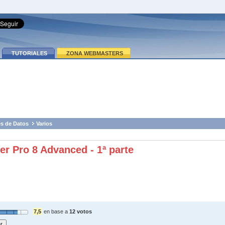
TUTORIALES
ZONA WEBMASTERS
s de Datos
Varios
er Pro 8 Advanced - 1ª parte
7,5
en base a
12 votos