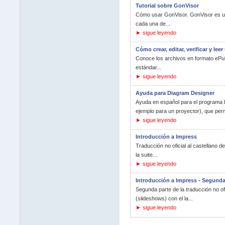
Tutorial sobre GonVisor
Cómo usar GonVisor. GonVisor es un v
cada una de...
► sigue leyendo
Cómo crear, editar, verificar y lee
Conoce los archivos en formato ePub.
estándar...
► sigue leyendo
Ayuda para Diagram Designer
Ayuda en español para el programa 
ejemplo para un proyector), que permi
► sigue leyendo
Introducción a Impress
Traducción no oficial al castellano 
la suite...
► sigue leyendo
Introducción a Impress - Segunda
Segunda parte de la traducción no of
(slideshows) con el la...
► sigue leyendo