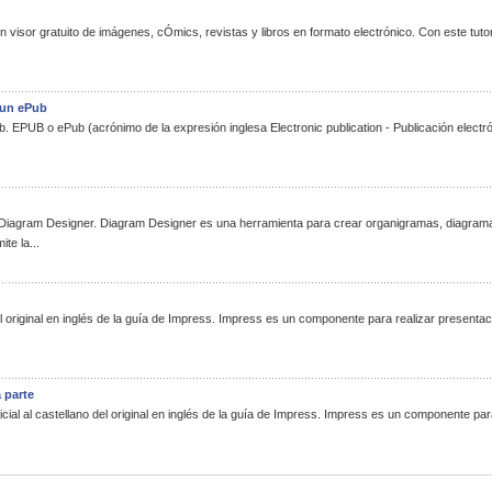
isor gratuito de imágenes, cÓmics, revistas y libros en formato electrónico. Con este tutori
r un ePub
 EPUB o ePub (acrónimo de la expresión inglesa Electronic publication - Publicación electr
Diagram Designer. Diagram Designer es una herramienta para crear organigramas, diagrama
te la...
del original en inglés de la guía de Impress. Impress es un componente para realizar presenta
 parte
icial al castellano del original en inglés de la guía de Impress. Impress es un componente pa