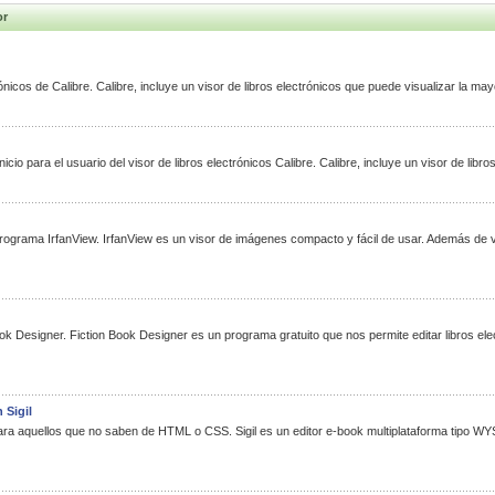
or
rónicos de Calibre. Calibre, incluye un visor de libros electrónicos que puede visualizar la may
icio para el usuario del visor de libros electrónicos Calibre. Calibre, incluye un visor de libr
 programa IrfanView. IrfanView es un visor de imágenes compacto y fácil de usar. Además de v
ook Designer. Fiction Book Designer es un programa gratuito que nos permite editar libros ele
 Sigil
para aquellos que no saben de HTML o CSS. Sigil es un editor e-book multiplataforma tipo 