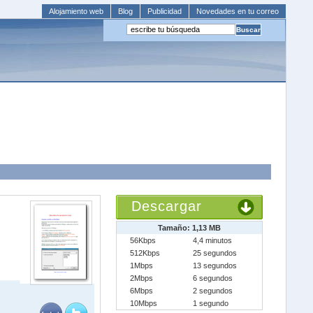
Alojamiento web
Blog
Publicidad
Novedades en tu correo
Descargar
Tamaño: 1,13 MB
56Kbps
4,4 minutos
512Kbps
25 segundos
1Mbps
13 segundos
2Mbps
6 segundos
6Mbps
2 segundos
10Mbps
1 segundo