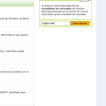
Si quieres estar informado de las
novedades en tutoriales
de nuestra
web directamente en tu buzón de correo,
suscríbete gratis al boletín de tutoriales.
oría de formatos de libros...
os electrónicos que puede...
isor, IrfanView puede
ctrónicos (e-books) en el
WYSIWYG, diseñado para