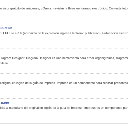
isor gratuito de imágenes, cÓmics, revistas y libros en formato electrónico. Con este tutori
r un ePub
 EPUB o ePub (acrónimo de la expresión inglesa Electronic publication - Publicación electr
Diagram Designer. Diagram Designer es una herramienta para crear organigramas, diagrama
te la...
del original en inglés de la guía de Impress. Impress es un componente para realizar presenta
 parte
icial al castellano del original en inglés de la guía de Impress. Impress es un componente pa