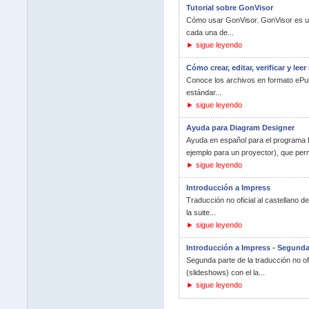
Tutorial sobre GonVisor
Cómo usar GonVisor. GonVisor es un v
cada una de...
► sigue leyendo
Cómo crear, editar, verificar y lee
Conoce los archivos en formato ePub.
estándar...
► sigue leyendo
Ayuda para Diagram Designer
Ayuda en español para el programa 
ejemplo para un proyector), que permi
► sigue leyendo
Introducción a Impress
Traducción no oficial al castellano 
la suite...
► sigue leyendo
Introducción a Impress - Segunda
Segunda parte de la traducción no of
(slideshows) con el la...
► sigue leyendo