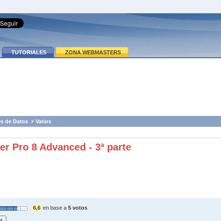
TUTORIALES
ZONA WEBMASTERS
s de Datos
Varios
er Pro 8 Advanced - 3ª parte
6,6
en base a
5 votos