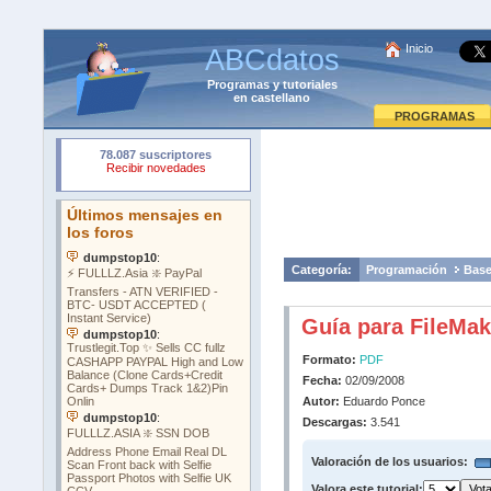
Inicio
ABCdatos
Programas
y
tutoriales
en castellano
PROGRAMAS
Categoría:
Programación
Base
Guía para FileMak
Formato:
PDF
Fecha:
02/09/2008
Autor:
Eduardo Ponce
Descargas:
3.541
Valoración de los usuarios:
Valora este tutorial: