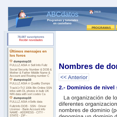
Inicio
ABCdatos
Programas
y
tutoriales
en castellano
PROGRAMAS
Nombres de do
<< Anterior
2.- Dominios de nivel
La organización de los
diferentes organizacio
nombres de dominio (po
denomina un dominio de