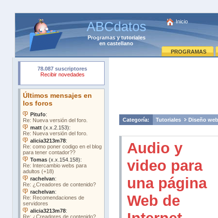
Inicio
ABCdatos
Programas
y
tutoriales
en castellano
PROGRAMAS
Categoría:
Tutoriales
Diseño we
Audio y
video para
una página
Web de