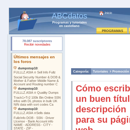
Inicio
ABCdatos
Programas
y
tutoriales
en castellano
PROGRAMAS
Categoría:
Tutoriales
Promoción
Cómo escrib
un buen títu
descripción
para su pág