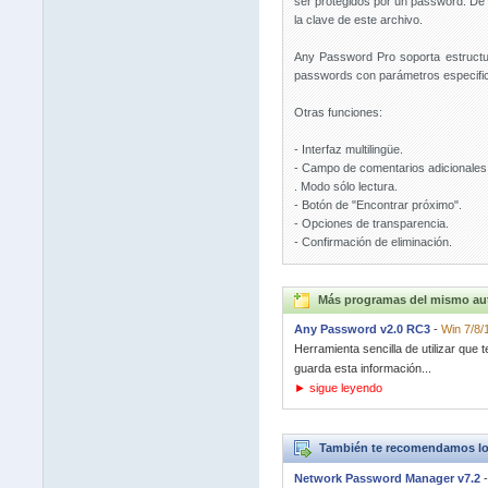
ser protegidos por un password. De 
la clave de este archivo.
Any Password Pro soporta estructur
passwords con parámetros especific
Otras funciones:
- Interfaz multilingüe.
- Campo de comentarios adicionales
. Modo sólo lectura.
- Botón de "Encontrar próximo".
- Opciones de transparencia.
- Confirmación de eliminación.
Más programas del mismo au
Any Password v2.0 RC3
-
Win 7/8/
Herramienta sencilla de utilizar que
guarda esta información...
► sigue leyendo
También te recomendamos lo
Network Password Manager v7.2