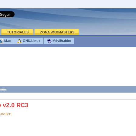
TUTORIALES
ZONA WEBMASTERS
Mac
GNU/Linux
Móvil/tablet
eñas
 v2.0 RC3
/8/10/11