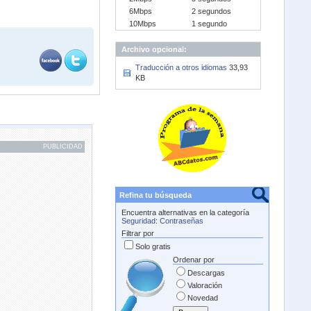
6Mbps
2 segundos
10Mbps
1 segundo
Archivo opcional:
Traducción a otros idiomas
33,93
KB
PUBLICIDAD
Refina tu búsqueda
Encuentra alternativas en la categoría
Seguridad
:
Contraseñas
Filtrar por
Solo gratis
Ordenar por
Descargas
Valoración
Novedad