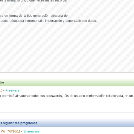
esta forma, lo único que necesitas es recordar
a en forma de árbol, generación aleatoria de
ados, búsqueda incremental e importación y exportación de datos.
.
tor
10
-
Freeware
 te permitirá almacenar todos tus passwords, IDs de usuario e información relacionada, en un
s siguientes programas
-
Win 7/8/10/11
-
Shareware