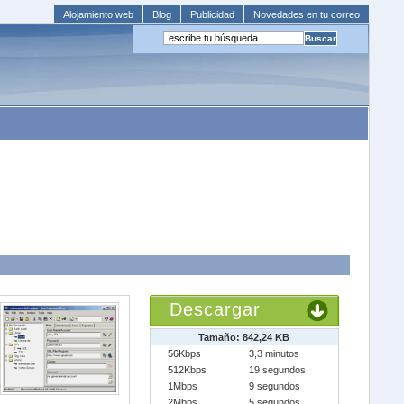
Alojamiento web
Blog
Publicidad
Novedades en tu correo
Descargar
Tamaño: 842,24 KB
56Kbps
3,3 minutos
512Kbps
19 segundos
1Mbps
9 segundos
2Mbps
5 segundos