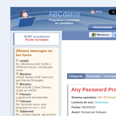
Inicio
ABCdatos
Programas
y
tutoriales
en castellano
PROGRAMAS
Windows
Categoría:
Seguridad
Contras
Any Password Pro
Sistema operativo:
Win XP/Vista/7
Licencia de uso:
Shareware
Fecha:
08/03/2022
Autor:
RomanLab Software