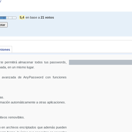
/
5,4
en base a
21 votos
niones
e te permitirá almacenar todos tus passwords,
nada, en un mismo lugar.
n avanzada de AnyPassword con funciones
as.
rmación automáticamente a otras aplicaciones.
tivos removibles.
ón en archivos encriptados que además pueden