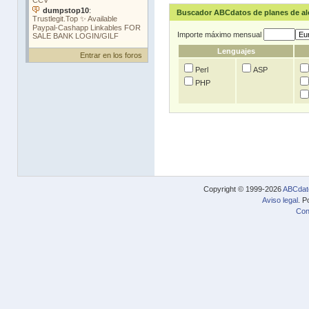
Buscador ABCdatos de planes de a
Importe máximo mensual
Lenguajes
Entrar en los foros
Perl
ASP
PHP
Copyright © 1999-2026
ABCdat
Aviso legal
. P
Con