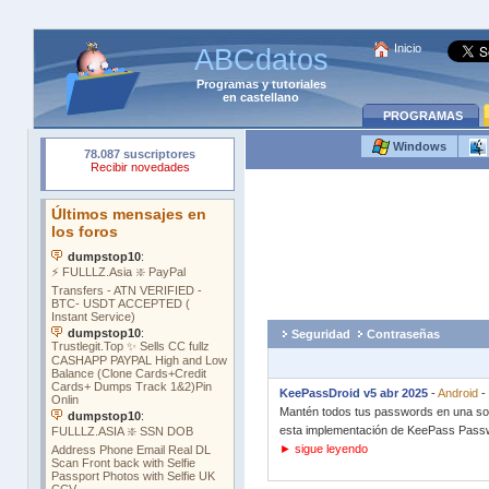
Inicio
ABCdatos
Programas
y
tutoriales
en castellano
PROGRAMAS
Windows
Seguridad
Contraseñas
KeePassDroid v5 abr 2025
-
Android
-
Mantén todos tus passwords en una sola
esta implementación de KeePass Passw
► sigue leyendo