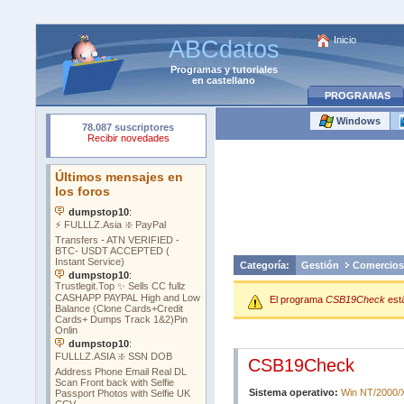
Inicio
ABCdatos
Programas
y
tutoriales
en castellano
PROGRAMAS
Windows
Categoría:
Gestión
Comercios
El programa
CSB19Check
est
CSB19Check
Sistema operativo:
Win NT/2000/X