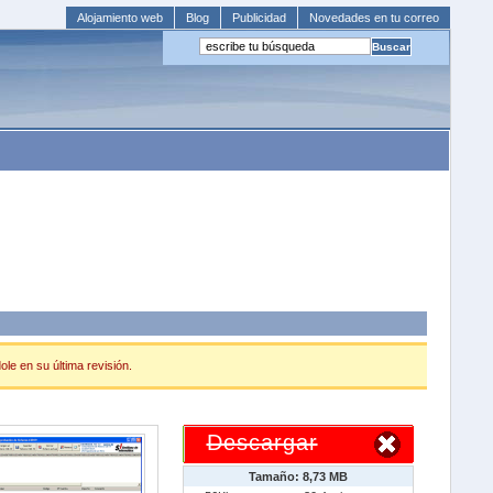
Alojamiento web
Blog
Publicidad
Novedades en tu correo
le en su última revisión.
Descargar
Tamaño: 8,73 MB