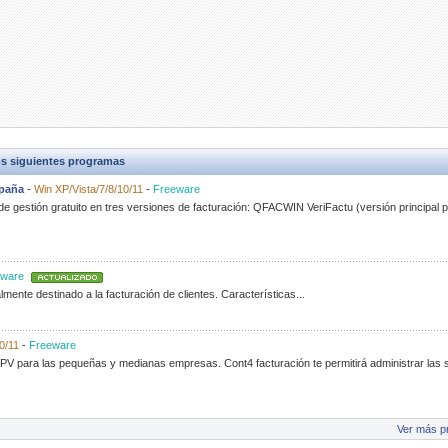
s siguientes programas
spaña
-
Win XP/Vista/7/8/10/11
-
Freeware
 gestión gratuito en tres versiones de facturación: QFACWIN VeriFactu (versión principa
ware
ente destinado a la facturación de clientes. Características...
0/11
-
Freeware
PV para las pequeñas y medianas empresas. Cont4 facturación te permitirá administrar las s
Ver más p