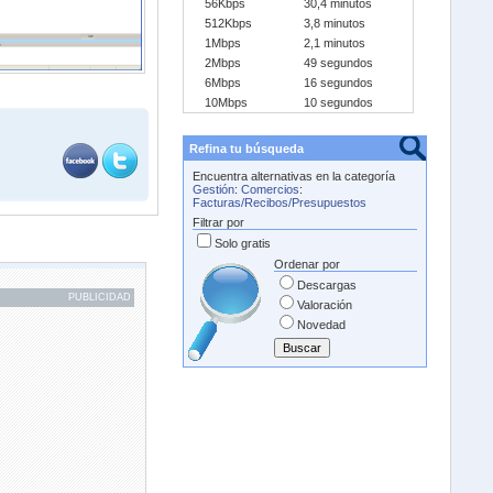
56Kbps
30,4 minutos
512Kbps
3,8 minutos
1Mbps
2,1 minutos
2Mbps
49 segundos
6Mbps
16 segundos
10Mbps
10 segundos
Refina tu búsqueda
Encuentra alternativas en la categoría
Gestión
:
Comercios
:
Facturas/Recibos/Presupuestos
Filtrar por
Solo gratis
Ordenar por
Descargas
PUBLICIDAD
Valoración
Novedad