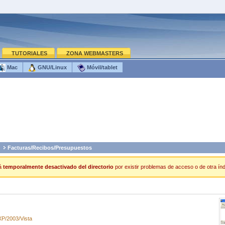
TUTORIALES
ZONA WEBMASTERS
Mac
GNU/Linux
Móvil/tablet
Facturas/Recibos/Presupuestos
á
temporalmente desactivado del directorio
por existir problemas de acceso o de otra índo
P/2003/Vista