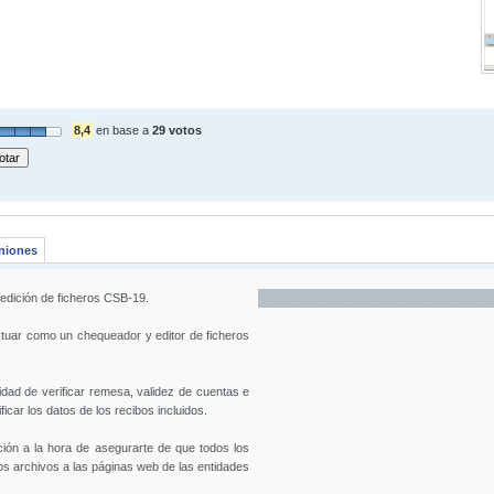
8,4
en base a
29 votos
niones
edición de ficheros CSB-19.
uar como un chequeador y editor de ficheros
idad de verificar remesa, validez de cuentas e
icar los datos de los recibos incluidos.
cación a la hora de asegurarte de que todos los
os archivos a las páginas web de las entidades