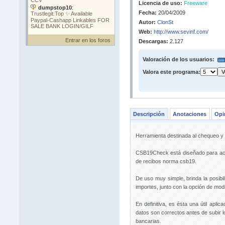
Licencia de uso:
Freeware
Fecha:
20/04/2009
Autor:
ClonSt
Web:
http://www.sevinf.com/
Entrar en los foros
Descargas:
2.127
Valoración de los usuarios:
Valora este programa:
Descripción
Anotaciones
Opi
Herramienta destinada al chequeo y 
CSB19Check está diseñado para act
de recibos norma csb19.
De uso muy simple, brinda la posibil
importes, junto con la opción de modif
En definitiva, es ésta una útil apli
datos son correctos antes de subir l
bancarias.