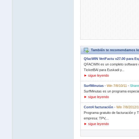
También te recomendamos lo
QfacWIN VeriFactu v27.00 para E
QFACWIN es un completo software de
TicketBAI para Euskadi y...
► sigue leyendo
SurfMinutas
-
Win 7/8/10/11
-
Share
SurfMinutas es un programa especialm
► sigue leyendo
Cont4 facturación
-
Win 7/8/2012/1
Programa gratuito de facturación y T
empresa: TPV,...
► sigue leyendo