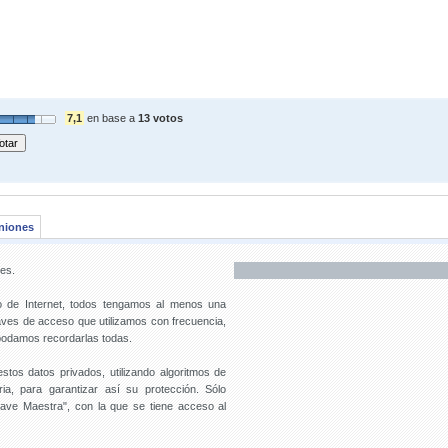
7,1
en base a
13 votos
niones
es.
to de Internet, todos tengamos al menos una
ves de acceso que utilizamos con frecuencia,
podamos recordarlas todas.
os datos privados, utilizando algoritmos de
ria, para garantizar así su protección. Sólo
lave Maestra", con la que se tiene acceso al