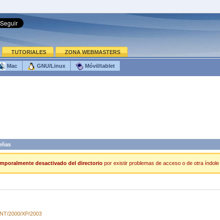
TUTORIALES
ZONA WEBMASTERS
Mac
GNU/Linux
Móvil/tablet
eñas
mporalmente desactivado del directorio
por existir problemas de acceso o de otra índole 
/NT/2000/XP/2003