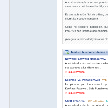
Además esta aplicación nos permite 
caracteres, con información útil y a l
Es una aplicación fácil de utilizar,
informática puede manejarla.
Como no requiere instalación, p
PenDrive con total facilidad (tambié
¡Asegura tu privacidad y lleva tus c
También te recomendamos lo
Network Password Manager v7.2
Administrador de contraseñas multiu
sus accesos a los diferentes...
► sigue leyendo
KeePass P.E. Portable v2.58
-
Win 
La aplicación para tener todos tus 
KeePass Password Safe Portable es 
► sigue leyendo
Crypt-o v3.4.427
-
Win 7/8/10/11
-
S
Administrador cliente - servidor de