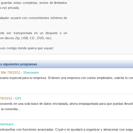
guardar notas completas, textos de ilimitados
a vez privada.
 cualquier usuario con conocimientos mínimos de
uede ser transportada en un disquete o un
n en discos Zip, USB, CD , DVD, etc).
laves contigo donde quiera que vayas!
s siguientes programas
-
Win 7/8/10/11
-
Shareware
suario especial para tu empresa. Si tienes una empresa con varios empleados, sabrás lo co
7/8/10/11
-
GPL
passwords en una sola base de datos encriptada, ahora empaquetada para que puedas llevarla
la conocida...
hareware
 contraseñas con funciones avanzadas. Crypt-o te ayudará a organizar y almacenar con segur