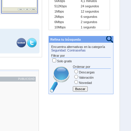
56Kbps
4,1 minutos
512Kbps
24 segundos
1Mbps
12 segundos
2Mbps
6 segundos
6Mbps
2 segundos
10Mbps
1 segundo
Refina tu búsqueda
Encuentra alternativas en la categoría
Seguridad
:
Contraseñas
Filtrar por
Solo gratis
Ordenar por
Descargas
Valoración
PUBLICIDAD
Novedad