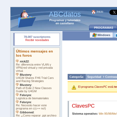
Inicio
ABCdatos
Programas
y
tutoriales
en castellano
PROGRAMAS
Windows
Categoría:
Seguridad
Contras
El programa
ClavesPC
está
te
ClavesPC
Sistema operativo:
Win 95/98/Me