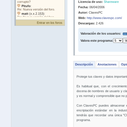
Licencia de uso:
Shareware
Fecha:
06/04/2006
Autor:
ClavesPC
Web:
http://www.clavespc.com/
Entrar en los foros
Descargas:
2.426
Valoración de los usuarios:
Valora este programa:
Descripción
Anotaciones
Opi
Protege tus claves y datos important
Es habitual que, con el crecimien
docena de nombres de usuario y cla
y es normal y comprensible que no 
Con ClavesPC puedes almacenar est
encriptación estándar en la indust
tendrás que recordar una única "C
programa.