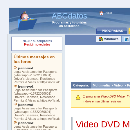
Inicio
ABCdatos
Programas
y
tutoriales
en castellano
PROGRAMAS
Windows
Categoría:
Multimedia
Vídeo
P
El programa
Video DVD Maker Fr
índole en su última revisión.
Video DVD M