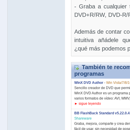
- Graba a cualquier
DVD+R/RW, DVD-R/R
Además de contar co
intuitiva añádele q
¿qué más podemos p
También te recom
programas
WinX DVD Author
-
Win Vista/7/8/
Sencillo creador de DVD que permi
WinX DVD Author es un programa p
varios formatos de vídeo: AVI, WMV,.
► sigue leyendo
BB FlashBack Standard v5.22.0.
Shareware
Graba, mejora, comparte y crea dem
fácil de usar, sin necesidad de pos