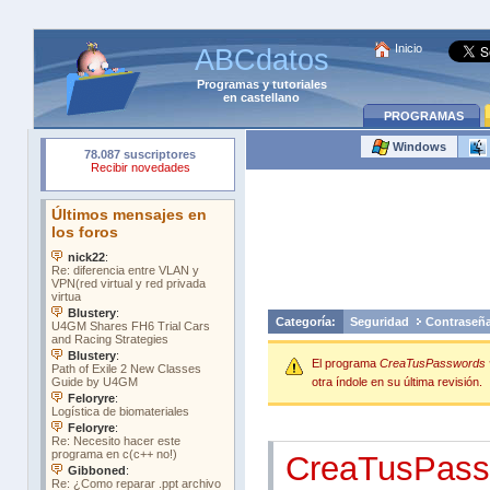
Inicio
ABCdatos
Programas
y
tutoriales
en castellano
PROGRAMAS
Windows
Categoría:
Seguridad
Contraseñ
El programa
CreaTusPasswords 
otra índole en su última revisión.
CreaTusPass