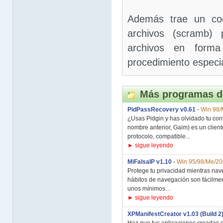
Además trae un cod
archivos (scramb)
archivos en forma
procedimiento especia
Más programas d
PidPassRecovery v0.61
-
Win 98/
¿Usas Pidgin y has olvidado tu co
nombre anterior, Gaim) es un client
protocolo, compatible...
► sigue leyendo
MiFalsaIP v1.10
-
Win 95/98/Me/2
Protege tu privacidad mientras nav
hábitos de navegación son fácilmen
unos mínimos...
► sigue leyendo
XPManifestCreator v1.03 (Build 2