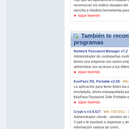
Haz que tus aplicaciones creadas c
reconozcan los estilos visuales de
sencilla e intuitiva herramienta para
► sigue leyendo
También te recom
programas
Network Password Manager v7.2
Administrador de contraseñas multi
tienes una empresa con varios emp
administrar sus accesos a los difere
► sigue leyendo
KeePass P.E. Portable v2.58
-
Win
La aplicación para tener todos tus
encriptada, ahora empaquetada para
KeePass Password Safe Portable es
► sigue leyendo
Crypt-o v3.4.427
-
Win 7/8/10/11
-
Administrador cliente - servidor d
Crypt-o te ayudará a organizar y a
información valiosa tal como...