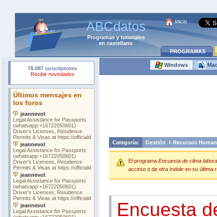
Inicio
ABCdatos
Programas
y
tutoriales
en castellano
PROGRAMAS
Windows
Ma
Categoría:
Gestión
Recursos Human
El programa
Encuesta de clima labor
acceso o de otra índole en su última r
Encuesta d