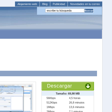
Alojamiento web
Blog
Publicidad
Novedades en tu correo
Descargar
Tamaño: 69,98 MB
56Kbps
4,5 horas
512Kbps
26,8 minutos
1Mbps
13,6 minutos
2Mbps
7,1 minutos