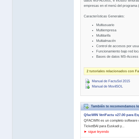
datos MS-Access, e incluso tendrás 
empresas en el menú del programa (e
Características Generales:
Multiusuario
Multiempresa
Multitarifa
Multialmacén
Control de accesos por usua
Funcionamiento bajo red loc
Bases de datos MS-Access
2 tutoriales relacionados con F
Manual de FactuSol 2015
Manual de MovilSOL
También te recomendamos lo
QfacWIN VeriFactu v27.00 para E
QFACWIN es un completo software de
TicketBAI para Euskadi y...
► sigue leyendo