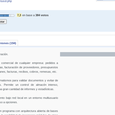
ctusol.php
7,3
en base a
384 votos
niones (194)
ración.
 comercial de cualquier empresa: pedidos a
as, facturación de proveedores, presupuestos
ranes, facturas, recibos, cobros, remesas, etc.
matismos para validar documentos y evitar de
os. Permite un control de almacén intenso,
na gran cantidad de informes y estadísticas.
ento bajo red local en un entorno multiusuario
so a opciones.
un programa con arquitectura abierta de bases