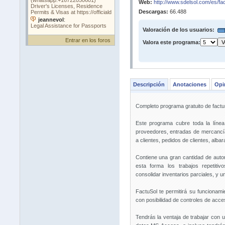
Web:
http://www.sdelsol.com/es/fa
Descargas:
66.488
Valoración de los usuarios:
Entrar en los foros
Valora este programa:
Descripción
Anotaciones
Opi
Completo programa gratuito de factu
Este programa cubre toda la línea
proveedores, entradas de mercancí
a clientes, pedidos de clientes, alba
Contiene una gran cantidad de auto
esta forma los trabajos repetitiv
consolidar inventarios parciales, y u
FactuSol te permitirá su funcionami
con posibilidad de controles de acce
Tendrás la ventaja de trabajar con 