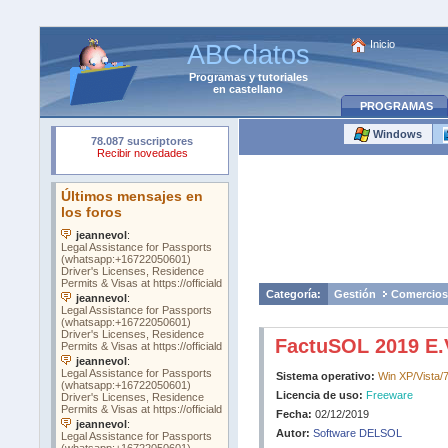
Inicio
ABCdatos
Programas
y
tutoriales
en castellano
PROGRAMAS
Windows
Categoría:
Gestión
Comercios
FactuSOL 2019 E.
Sistema operativo:
Win XP/Vista/7
Licencia de uso:
Freeware
Fecha:
02/12/2019
Autor:
Software DELSOL