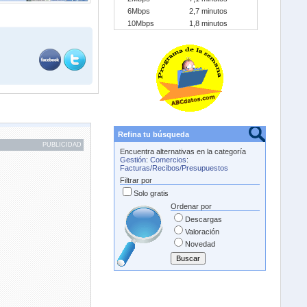
6Mbps
2,7 minutos
10Mbps
1,8 minutos
Refina tu búsqueda
PUBLICIDAD
Encuentra alternativas en la categoría
Gestión
:
Comercios
:
Facturas/Recibos/Presupuestos
Filtrar por
Solo gratis
Ordenar por
Descargas
Valoración
Novedad