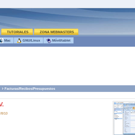
TUTORIALES
ZONA WEBMASTERS
Mac
GNU/Linux
Móvil/tablet
Facturas/Recibos/Presupuestos
V.
/8/10