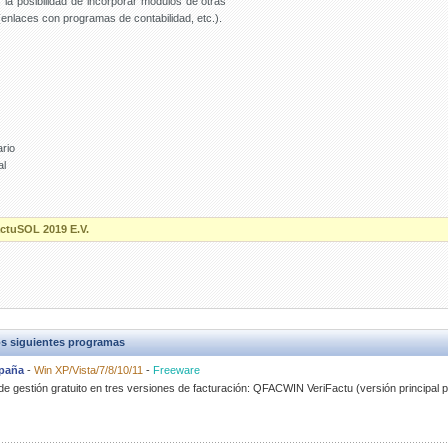
la posibilidad de incorporar módulos de otras
nlaces con programas de contabilidad, etc.).
rio
al
actuSOL 2019 E.V.
s siguientes programas
spaña
-
Win XP/Vista/7/8/10/11
-
Freeware
 gestión gratuito en tres versiones de facturación: QFACWIN VeriFactu (versión principa