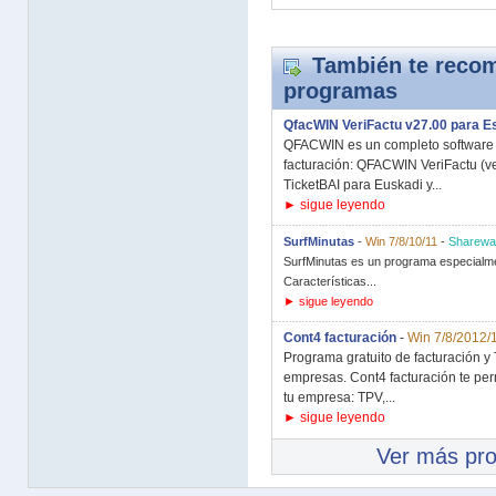
También te recom
programas
QfacWIN VeriFactu v27.00 para 
QFACWIN es un completo software d
facturación: QFACWIN VeriFactu (v
TicketBAI para Euskadi y...
► sigue leyendo
SurfMinutas
-
Win 7/8/10/11
-
Sharewa
SurfMinutas es un programa especialmen
Características...
► sigue leyendo
Cont4 facturación
-
Win 7/8/2012/
Programa gratuito de facturación 
empresas. Cont4 facturación te perm
tu empresa: TPV,...
► sigue leyendo
Ver más pr