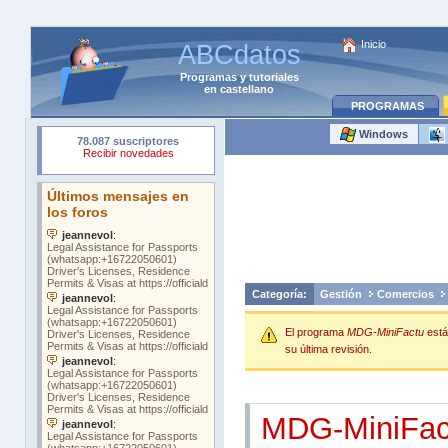
Inicio
ABCdatos
Programas
y
tutoriales
en castellano
PROGRAMAS
Windows
Categoría:
Gestión
Comercios
El programa
MDG-MiniFactu
est
su última revisión.
MDG-MiniFac