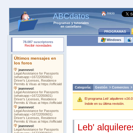
Inicio
ABCdatos
Programas
y
tutoriales
en castellano
PROGRAMAS
Windows
Categoría:
Gestión
Comercios
El programa
Leb' alquileres v16.0
índole en su última revisión.
Leb' alquilere