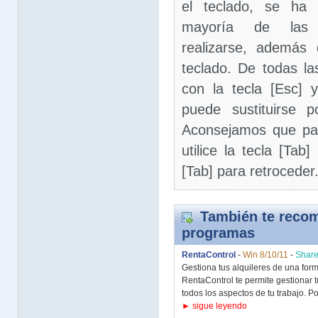
el teclado, se ha 
mayoría de las 
realizarse, además
teclado. De todas la
con la tecla [Esc] y
puede sustituirse p
Aconsejamos que pa
utilice la tecla [Ta
[Tab] para retroceder
También te recom
programas
RentaControl
-
Win 8/10/11
-
Shar
Gestiona tus alquileres de una form
RentaControl te permite gestionar t
todos los aspectos de tu trabajo. Po
► sigue leyendo