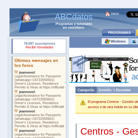
Inicio
ABCdatos
Programas
y
tutoriales
en castellano
PROGRAMAS
Windows
Categoría:
Gestión
Escuelas
El programa
Centros - Gestión d
acceso o de otra índole en su últi
Centros - Ges