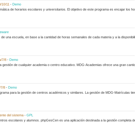
8/10/11
-
Demo
mática de horarios escolares y universitarios. El objetivo de este programa es encajar los
eware
 de una escuela, en base a la cantidad de horas semanales de cada materia y a la disponibili
a/7/8
-
Demo
 la gestión de cualquier academia o centro educativo. MDG-Academias ofrece una gran canti
/7/8
-
Demo
ama para la gestión de centros académicos y similares. La gestión de MDG-Matrículas tiene
ente del sistema
-
GPL
entros escolares y alumnos. phpGesCen es una aplicación destinada a la gestión completa d