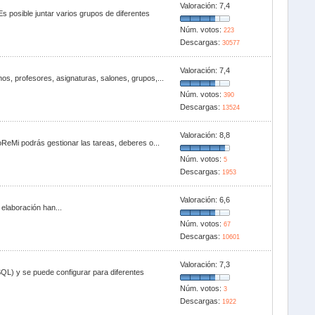
Valoración:
7,4
s posible juntar varios grupos de diferentes
Núm. votos:
223
Descargas:
30577
Valoración:
7,4
os, profesores, asignaturas, salones, grupos,...
Núm. votos:
390
Descargas:
13524
Valoración:
8,8
oReMi podrás gestionar las tareas, deberes o...
Núm. votos:
5
Descargas:
1953
Valoración:
6,6
elaboración han...
Núm. votos:
67
Descargas:
10601
Valoración:
7,3
SQL) y se puede configurar para diferentes
Núm. votos:
3
Descargas:
1922