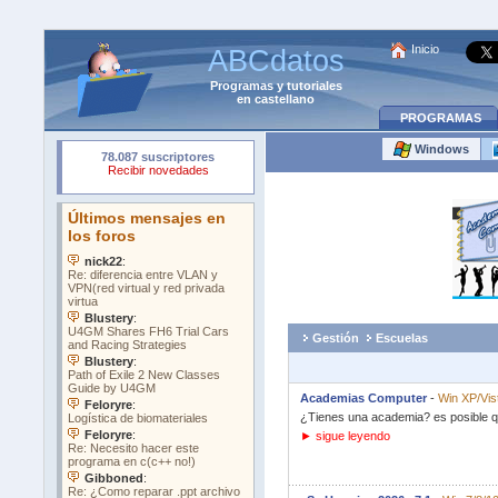
Inicio
ABCdatos
Programas
y
tutoriales
en castellano
PROGRAMAS
Windows
Gestión
Escuelas
Academias Computer
-
Win XP/Vist
¿Tienes una academia? es posible qu
► sigue leyendo