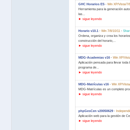
GHC Horarios ES
-
Win XP/Vista/7/
Herramienta para la generación auto
las...
► sigue leyendo
Horario v10.1
-
Win 7/8/10/11
-
Shar
Ordena, organiza y crea los horarios
construcción del horario,...
► sigue leyendo
MDG-Academias v16
-
Win XP/Vist
Aplicación pensada para llevar toda
programa de...
► sigue leyendo
MDG-Matrículas v16
-
Win XP/Vista
MDG-Matrículas es un completo progr
► sigue leyendo
phpGesCen v20050629
-
Independi
Aplicación web para la gestión de C
► sigue leyendo