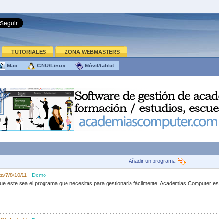
TUTORIALES
ZONA WEBMASTERS
Mac
GNU/Linux
Móvil/tablet
Añadir un programa
a/7/8/10/11
-
Demo
e este sea el programa que necesitas para gestionarla fácilmente. Academias Computer es u