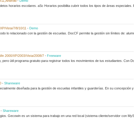
/11,Android
-
Demo
tos horarios escolares. aSc Horarios posibilita cubrir todos los tipos de áreas especiales. E
XP/Vista/7/8/10/11
-
Demo
do lo relacionado con la gestión de escuelas. DocCF permite la gestión sin límites de: alumn
in 2000/XP/2003/Vista/2008/7
-
Freeware
, pero útil programa gratuito para registrar todos los movimientos de tus estudiantes. Con D
0
-
Shareware
cialmente diseñada para la gestión de escuelas infantiles y guarderías. En su concepción y 
-
Shareware
gios. Gecowin es un sistema para trabajo en una red local (sistema cliente/servidor con My