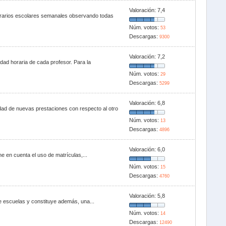
Valoración:
7,4
 horarios escolares semanales observando todas
Núm. votos:
53
Descargas:
9300
Valoración:
7,2
dad horaria de cada profesor. Para la
Núm. votos:
29
Descargas:
5299
Valoración:
6,8
dad de nuevas prestaciones con respecto al otro
Núm. votos:
13
Descargas:
4896
Valoración:
6,0
 en cuenta el uso de matrículas,...
Núm. votos:
15
Descargas:
4760
Valoración:
5,8
e escuelas y constituye además, una...
Núm. votos:
14
Descargas:
12490