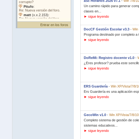
aSc Horarios 2026 v7.1
-
Win 7/8/10
Un camino rápido para generar comple
clases en...
► sigue leyendo
Entrar en los foros
DocCF Gestión Escolar v3.3
-
Win 
Programa destinado por completo a to
► sigue leyendo
DoReMi: Registro docente v1.0
-
W
¿Eres profesor? prueba este sencillo
► sigue leyendo
ERS Guardería
-
Win XP/Vista/7/8/1
Ers Guardería es una aplicación espe
► sigue leyendo
GecoWin v1.0
-
Win XP/Vista/7/8/10
Completo sistema de gestión de cole
sistemas educativos...
► sigue leyendo