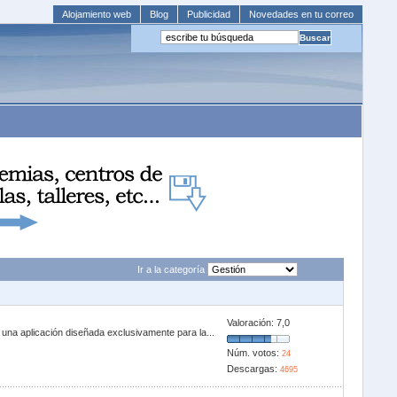
Alojamiento web
Blog
Publicidad
Novedades en tu correo
Ir a la categoría
Valoración:
7,0
na aplicación diseñada exclusivamente para la...
Núm. votos:
24
Descargas:
4695