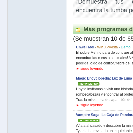
¡Demuestra tus d
encuentra la tumba p
Más programas d
(Se muestran 10 de 6
Unwell Mel
-
Win XP/Vista
-
Demo
El pobre Mel no para de contraer 
encontrar las curas a sus males! A 
podrida, oído de coliflor, fiebre de la
► sigue leyendo
Magic Encyclopedia: Luz de Luna
Hoy te invitamos a vivir una histor
rompecabezas y encontrar al profe
Tras la misteriosa desaparición del 
► sigue leyendo
Vampire Saga: La Caja de Pandor
¡Viaja al pasado y descubre la mist
Tyler le ha revelado un inquietante s