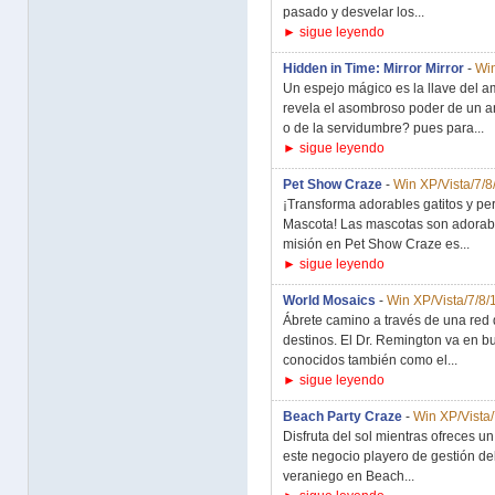
pasado y desvelar los...
► sigue leyendo
Hidden in Time: Mirror Mirror
-
Win
Un espejo mágico es la llave del a
revela el asombroso poder de un a
o de la servidumbre? pues para...
► sigue leyendo
Pet Show Craze
-
Win XP/Vista/7/8
¡Transforma adorables gatitos y pe
Mascota! Las mascotas son adorabl
misión en Pet Show Craze es...
► sigue leyendo
World Mosaics
-
Win XP/Vista/7/8/
Ábrete camino a través de una red
destinos. El Dr. Remington va en b
conocidos también como el...
► sigue leyendo
Beach Party Craze
-
Win XP/Vista/
Disfruta del sol mientras ofreces un 
este negocio playero de gestión del
veraniego en Beach...