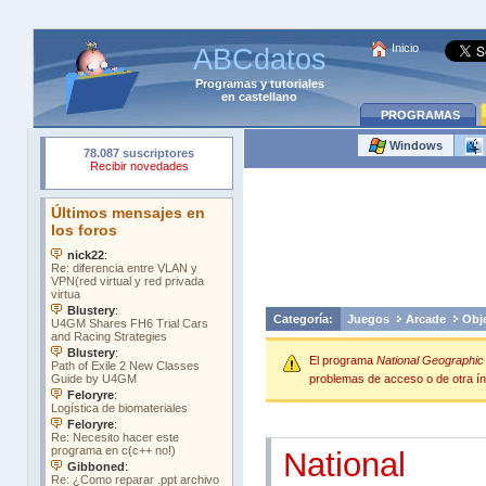
Inicio
ABCdatos
Programas
y
tutoriales
en castellano
PROGRAMAS
Windows
Categoría:
Juegos
Arcade
Obj
El programa
National Geographic
problemas de acceso o de otra índ
National