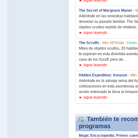
► sigue leyendo
The Secret of Margrave Manor
-
W
Adéntrate en las siniestras habita
desvelar su pasado familiar. The S
objetos ocultos repleto de misterio..
► sigue leyendo
The Scruffs
-
Win XP/Vista
-
Demo
Miles de objetos ocultos, 20 habita
te esperan en esta divertida aventu
casa de los Scruff, pero de...
► sigue leyendo
Hidden Expedition: Amazon
-
Win 
Adéntrate en la salvaje selva del 
civilizaciones en esta asombrosa a
recién estrenado te lleva al Amazo
► sigue leyendo
También te recom
programas
Magic Encyclopedia: Primer cuen