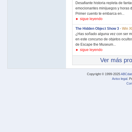
Desafiante historia repleta de fant
emocionantes minijuegos y horas d
Primer cuento te embarca en...
► sigue leyendo
The Hidden Object Show 3
-
Win XP
¿Has soñado alguna vez con ser mil
en este concurso de objetos oculto
de Escape the Museum...
► sigue leyendo
Ver más pr
Copyright © 1999-2025
ABCdat
Aviso legal
. P
Con