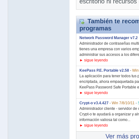
escritorio ni recursos
También te recom
programas
Network Password Manager v7.2
Administrador de contraseñas multi
tienes una empresa con varios emp
administrar sus accesos a los difere
► sigue leyendo
KeePass P.E. Portable v2.58
-
Win
La aplicación para tener todos tus
encriptada, ahora empaquetada para
KeePass Password Safe Portable es
► sigue leyendo
Crypt-o v3.4.427
-
Win 7/8/10/11
-
Administrador cliente - servidor d
Crypt-o te ayudará a organizar y a
información valiosa tal como...
► sigue leyendo
Ver más pr