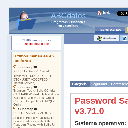
Inicio
ABCdatos
Programas
y
tutoriales
en castellano
PROGRAMAS
Windows
Categoría:
Seguridad
Contraseñ
Password Sa
v3.71.0
Sistema operativo: