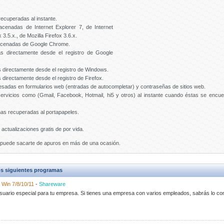
ecuperadas al instante.
cenadas de Internet Explorer 7, de Internet
 3.5.x., de Mozilla Firefox 3.6.x.
acenadas de Google Chrome.
as directamente desde el registro de Google
 directamente desde el registro de Windows.
directamente desde el registro de Firefox.
sadas en formularios web (entradas de autocompletar) y contraseñas de sitios web.
rvicios como (Gmail, Facebook, Hotmail, hi5 y otros) al instante cuando éstas se encu
ñas recuperadas al portapapeles.
ctualizaciones gratis de por vida.
e puede sacarte de apuros en más de una ocasión.
s siguientes programas
-
Win 7/8/10/11
-
Shareware
suario especial para tu empresa. Si tienes una empresa con varios empleados, sabrás lo co