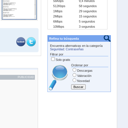
56Kbps
9,4 minutos
512Kbps
58 segundos
1Mbps
29 segundos
2Mbps
15 segundos
6Mbps
5 segundos
10Mbps
3 segundos
Refina tu búsqueda
Encuentra alternativas en la categoría
Seguridad
:
Contraseñas
Filtrar por
Solo gratis
Ordenar por
Descargas
Valoración
PUBLICIDAD
Novedad