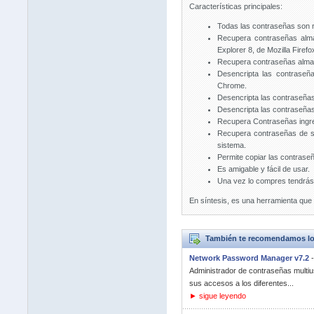
Características principales:
Todas las contraseñas son r
Recupera contraseñas alma
Explorer 8, de Mozilla Firefox
Recupera contraseñas alm
Desencripta las contraseñ
Chrome.
Desencripta las contraseñas
Desencripta las contraseñas 
Recupera Contraseñas ingre
Recupera contraseñas de se
sistema.
Permite copiar las contrase
Es amigable y fácil de usar.
Una vez lo compres tendrás a
En síntesis, es una herramienta qu
También te recomendamos lo
Network Password Manager v7.2
Administrador de contraseñas multiu
sus accesos a los diferentes...
► sigue leyendo