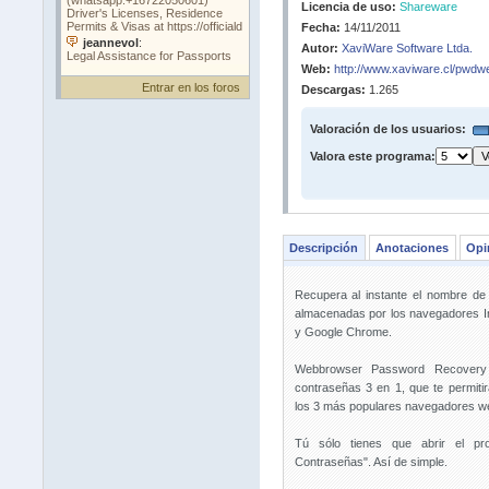
Licencia de uso:
Shareware
Fecha:
14/11/2011
Autor:
XaviWare Software Ltda.
Web:
http://www.xaviware.cl/pwdw
Entrar en los foros
Descargas:
1.265
Valoración de los usuarios:
Valora este programa:
Descripción
Anotaciones
Opi
Recupera al instante el nombre de
almacenadas por los navegadores Inte
y Google Chrome.
Webbrowser Password Recovery 
contraseñas 3 en 1, que te permit
los 3 más populares navegadores w
Tú sólo tienes que abrir el p
Contraseñas". Así de simple.