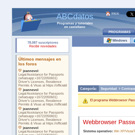
Inicio
ABCdatos
Programas
y
tutoriales
en castellano
PROGRAMAS
Windows
Categoría:
Seguridad
Contras
El programa
Webbrowser Pass
Webbrowser Passwo
Sistema operativo:
Win XP/Vista/