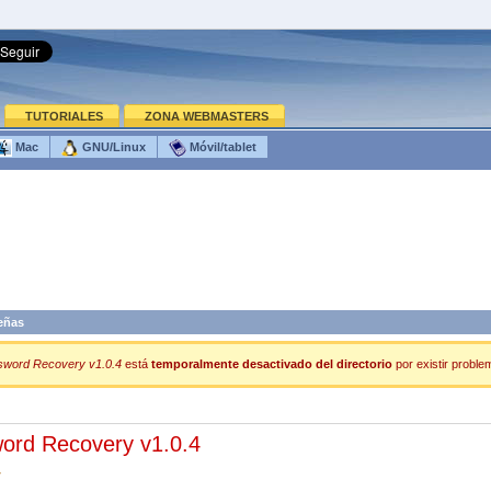
TUTORIALES
ZONA WEBMASTERS
Mac
GNU/Linux
Móvil/tablet
eñas
word Recovery v1.0.4
está
temporalmente desactivado del directorio
por existir proble
rd Recovery v1.0.4
7