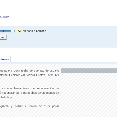
eb.aspx
7,5
en base a
6 votos
niones
 usuario y contraseña de cuentas de usuario
rnet Explorer 7/8, Mozilla Firefox 3.5.x/3.6.x
es una herramienta de recuperación de
irá recuperar las contraseñas almacenadas en
eb de hoy.
rograma y pulsar el botón de "Recuperar