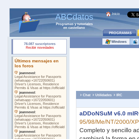
Inicio
ABCdatos
Programas
y
tutoriales
en castellano
PROGRAMAS
Windows
Chat
Utilidades
IRC
aDDoNSuM v6.0 mIRC
95/98/Me/NT/2000/XP
Completo y sencillo a
cambiará la forma en 