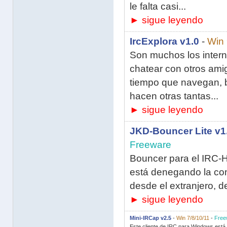
le falta casi...
► sigue leyendo
IrcExplora v1.0
-
Win
Son muchos los intern
chatear con otros ami
tiempo que navegan, b
hacen otras tantas...
► sigue leyendo
JKD-Bouncer Lite v1
Freeware
Bouncer para el IRC-
está denegando la con
desde el extranjero, de
► sigue leyendo
Mini-IRCap v2.5
-
Win 7/8/10/11
-
Free
Este cliente de IRC para Windows está 