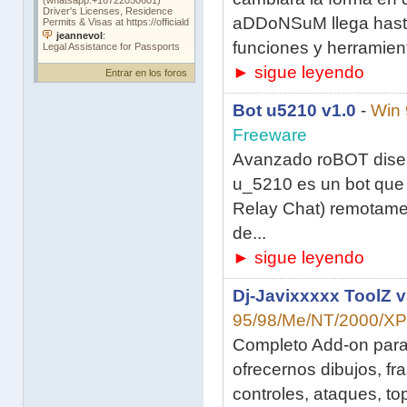
aDDoNSuM llega hasta
funciones y herramient
► sigue leyendo
Entrar en los foros
Bot u5210 v1.0
-
Win 
Freeware
Avanzado roBOT diseñ
u_5210 es un bot que t
Relay Chat) remotamen
de...
► sigue leyendo
Dj-Javixxxxx ToolZ v
95/98/Me/NT/2000/XP
Completo Add-on para
ofrecernos dibujos, fr
controles, ataques, to