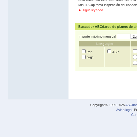
Mini-IRCap toma inspiración del conocid
► sigue leyendo
Buscador ABCdatos de planes de a
Importe máximo mensual
Lenguajes
Perl
ASP
PHP
Copyright © 1999-2025
ABCdat
Aviso legal
. P
Con