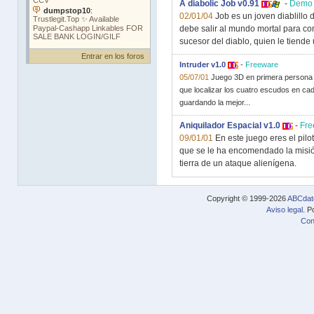
A diabolic Job v0.91
-
Demo
02/01/04
Job es un joven diablillo
debe salir al mundo mortal para co
sucesor del diablo, quien le tiende
Entrar en los foros
Intruder v1.0
-
Freeware
05/07/01
Juego 3D en primera persona 
que localizar los cuatro escudos en cad
guardando la mejor...
Aniquilador Espacial v1.0
-
Fre
09/01/01
En este juego eres el pilo
que se le ha encomendado la misió
tierra de un ataque alienígena.
Copyright © 1999-2026
ABCdat
Aviso legal
. P
Con