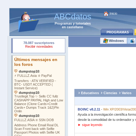
Inicio
ABCdatos
Programas
y
tutoriales
en castellano
PROGRAMAS
Windows
Educativos
Ciencias
Varios
BOINC v8.2.11
-
Win XP/2003/Vista/20
Ayuda a la investigación científica for
desde la comodidad de tu ordenador y s
► sigue leyendo