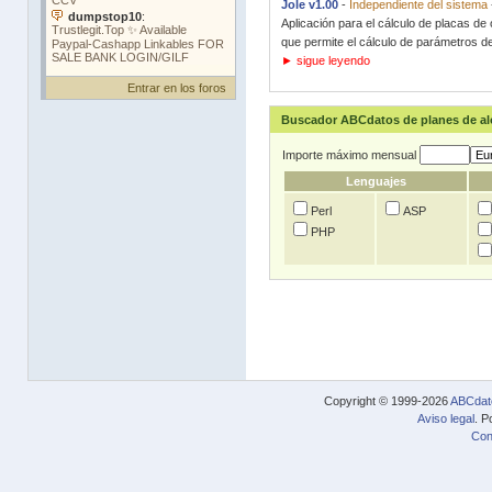
Jole v1.00
-
Independiente del sistema
Aplicación para el cálculo de placas de 
que permite el cálculo de parámetros de
► sigue leyendo
Entrar en los foros
Buscador ABCdatos de planes de a
Importe máximo mensual
Lenguajes
Perl
ASP
PHP
Copyright © 1999-2026
ABCdat
Aviso legal
. P
Con