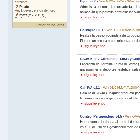
Bijou v5.0
-
Win 98/Me/XP/2003/Vista
Administra el stock de mercaderías de t
aplicación que permite controlar las ven
► sigue leyendo
Entrar en los foros
Boutique Plus
-
Win XP/2003/Vista/7/8
Realiza la gestión completa de tu bouti
Plus es un programa de origen argentin
► sigue leyendo
CAJA 5 TPV Comercios Tallas y Col
Programa de Terminal Punto de Venta (
marroquinería, deportes, estética, calza
► sigue leyendo
Cal_IVA v2.1
-
Win 95/98/Me/NT/2000/
Calcula el IVA de cualquier producto p
herramienta con la que podrás calcular 
► sigue leyendo
Control Parqueadero v4.5
-
Win XP/Vi
Herramienta destinada al control de par
en su uso. Puedes gestionarlo todo de l
► sigue leyendo