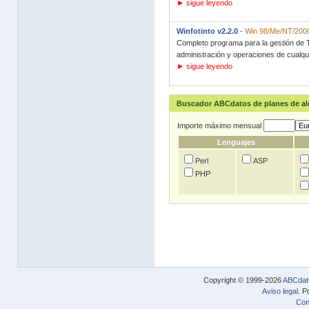
► sigue leyendo
Winfotinto v2.2.0
-
Win 98/Me/NT/200
Completo programa para la gestión de T
administración y operaciones de cualquie
► sigue leyendo
Buscador ABCdatos de planes de a
Importe máximo mensual
Lenguajes
Perl
ASP
PHP
Copyright © 1999-2026
ABCdat
Aviso legal
. P
Con