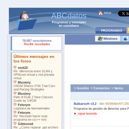
Inicio
ABCdatos
Programas
y
tutoriales
en castellano
PROGRAMAS
Windows
Gestión
Comercios
Varios
Baïbarsoft v3.2
-
Win 95/98/Me/NT/20
Programa de gestión de librerías para P
► sigue leyendo