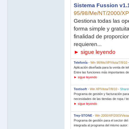
Sistema Fussion v1.
95/98/Me/NT/2000/XP
Gestiona todas las op
forma simple y gratuit
finalidad de proporci
requieren...
► sigue leyendo
Telefonía
-
Win 98/Me/XP/Vista/7/8/10
Aplicación diseñada para la venta de te
Entre las funciones más importantes de 
► sigue leyendo
Textisoft
-
Win XP/Vista/7/8/10
-
Share
Programa de gestión y facturación para e
necesidades de las tiendas de ropa / tex
► sigue leyendo
Trey-STONE
-
Win 2000/XP/2003/Vista
Programa de gestión para el sector d
integrada al programa del mismo autor: