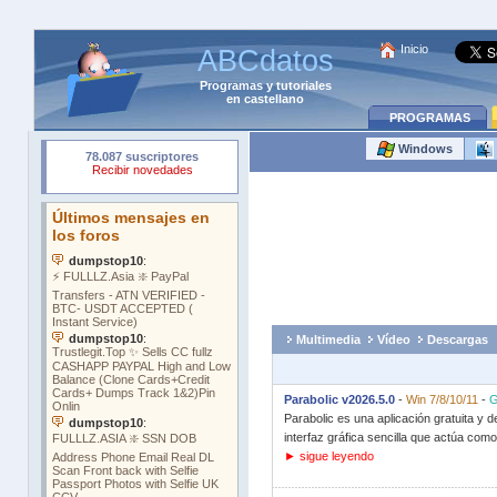
Inicio
ABCdatos
Programas
y
tutoriales
en castellano
PROGRAMAS
Windows
Multimedia
Vídeo
Descargas
Parabolic v2026.5.0
-
Win 7/8/10/11
-
Parabolic es una aplicación gratuita y 
interfaz gráfica sencilla que actúa como
► sigue leyendo