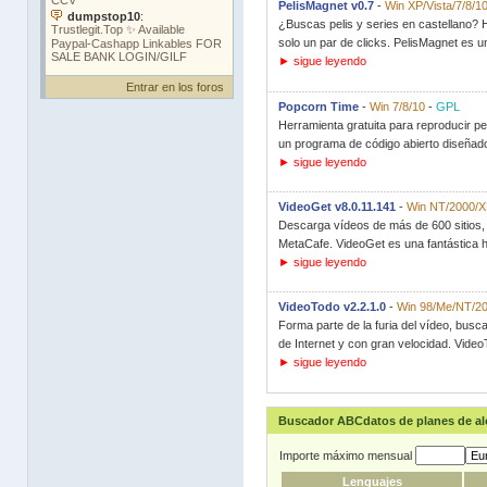
PelisMagnet v0.7
-
Win XP/Vista/7/8/1
¿Buscas pelis y series en castellano? H
solo un par de clicks. PelisMagnet es 
► sigue leyendo
Entrar en los foros
Popcorn Time
-
Win 7/8/10
-
GPL
Herramienta gratuita para reproducir pe
un programa de código abierto diseñado
► sigue leyendo
VideoGet v8.0.11.141
-
Win NT/2000/XP
Descarga vídeos de más de 600 sitios,
MetaCafe. VideoGet es una fantástica h
► sigue leyendo
VideoTodo v2.2.1.0
-
Win 98/Me/NT/20
Forma parte de la furia del vídeo, bus
de Internet y con gran velocidad. Video
► sigue leyendo
Buscador ABCdatos de planes de a
Importe máximo mensual
Lenguajes