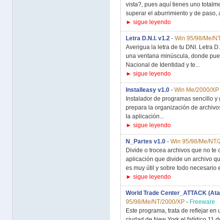
vista?, pues aquí tienes uno total
superar el aburrimiento y de paso, a
► sigue leyendo
Letra D.N.I. v1.2
-
Win 95/98/Me/N
Averigua la letra de tu DNI. Letra
una ventana minúscula, donde pue
Nacional de Identidad y te...
► sigue leyendo
Installeasy v1.0
-
Win Me/2000/XP
Instalador de programas sencillo y 
prepara la organización de archivos
la aplicación...
► sigue leyendo
N_Partes v1.0
-
Win 95/98/Me/NT/
Divide o trocea archivos que no te
aplicación que divide un archivo q
es muy útil y sobre todo necesario e
► sigue leyendo
World Trade Center_ATTACK (Ataqu
95/98/Me/NT/2000/XP
-
Freeware
Este programa, trata de reflejar e
ciudad de New York el fatídico 11 