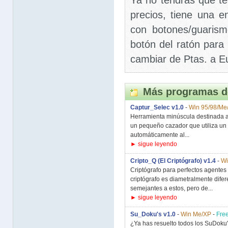
Ya no tendrás que t
precios, tiene una e
con botones/guaris
botón del ratón para
cambiar de Ptas. a E
Más programas d
Captur_Selec v1.0
-
Win 95/98/Me
Herramienta minúscula destinada a
un pequeño cazador que utiliza un 
automáticamente al...
► sigue leyendo
Cripto_Q (El Criptógrafo) v1.4
-
Wi
Criptógrafo para perfectos agentes 
criptógrafo es diametralmente difer
semejantes a estos, pero de...
► sigue leyendo
Su_Doku's v1.0
-
Win Me/XP
-
Fre
¿Ya has resuelto todos los SuDoku'