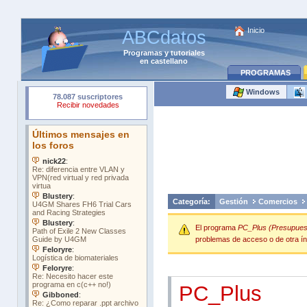
Inicio
ABCdatos
Programas
y
tutoriales
en castellano
PROGRAMAS
Windows
Categoría:
Gestión
Comercios
El programa
PC_Plus (Presupuest
problemas de acceso o de otra índ
PC_Plus