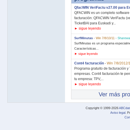
QfacWIN VeriFactu v27.00 para 
QFACWIN es un completo software d
facturación: QFACWIN VeriFactu (v
TicketBAI para Euskadi y...
► sigue leyendo
SurfMinutas
-
Win 7/8/10/11
-
Sharewa
SurfMinutas es un programa especialmen
Características...
► sigue leyendo
Cont4 facturación
-
Win 7/8/2012/
Programa gratuito de facturación 
empresas. Cont4 facturación te perm
tu empresa: TPV,...
► sigue leyendo
Ver más pr
Copyright © 1999-2026
ABCdat
Aviso legal
. P
Con