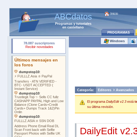
Inicio
ABCdatos
Programas
y
tutoriales
en castellano
PROGRAMAS
Windows
Categoría:
Editores
Avanzados
El programa
DailyEdit v2.3
está
t
su última revisión.
DailyEdit v2.