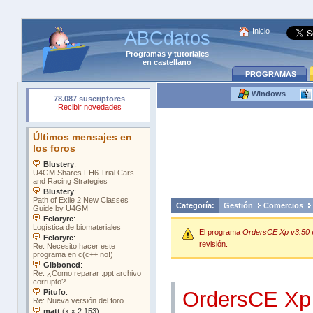
Inicio
ABCdatos
Programas
y
tutoriales
en castellano
PROGRAMAS
Windows
Categoría:
Gestión
Comercios
El programa
OrdersCE Xp v3.50
revisión.
OrdersCE Xp