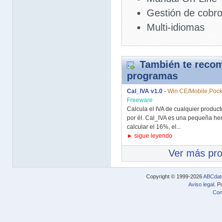
Gestión de cobr
Multi-idiomas
También te recom
programas
Cal_IVA v1.0
-
Win CE/Mobile,Pock
Freeware
Calcula el IVA de cualquier produc
por él. Cal_IVA es una pequeña he
calcular el 16%, el...
► sigue leyendo
Ver más pr
Copyright © 1999-2026
ABCdat
Aviso legal
. P
Con