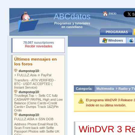
Inicio
ABCdatos
Programas
y
tutoriales
en castellano
PROGRAMAS
Windows
Categoría:
Multimedia
Radio y T
El programa
WinDVR 3 Release 
índole en su última revisión.
WinDVR 3 Re