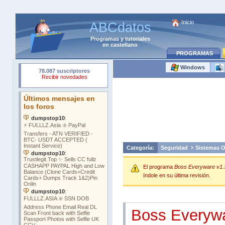
Inicio
ABCdatos
Programas
y
tutoriales
en castellano
PROGRAMAS
Windows
Categoría:
Seguridad
Sistemas O
El programa
Boss Everyware v1.
índole en su última revisión.
Boss Everywa