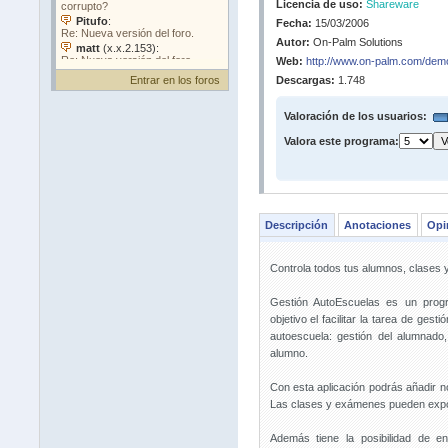
Licencia de uso:
Shareware
Fecha:
15/03/2006
Autor:
On-Palm Solutions
Web:
http://www.on-palm.com/dem
Entrar en los foros
Descargas:
1.748
Valoración de los usuarios:
Valora este programa:
Descripción
Anotaciones
Opi
Controla todos tus alumnos, clases
Gestión AutoEscuelas es un progr
objetivo el facilitar la tarea de ges
autoescuela: gestión del alumnad
alumno.
Con esta aplicación podrás añadir 
Las clases y exámenes pueden export
Además tiene la posibilidad de en