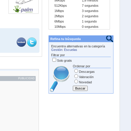
56Kbps
1,6 minutos
512Kbps
7 segundos
1Mbps
3 segundos
2Mbps
2 segundos
6Mbps
1 segundo
10Mbps
0 segundos
Refina tu búsqueda
Encuentra alternativas en la categoría
Gestión
:
Escuelas
Filtrar por
Solo gratis
Ordenar por
Descargas
Valoración
PUBLICIDAD
Novedad