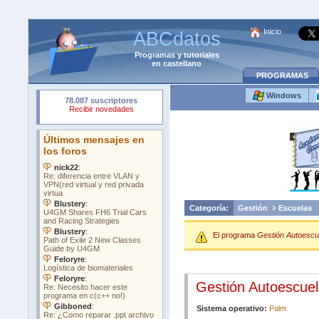
Inicio
ABCdatos
Programas
y
tutoriales
en castellano
PROGRAMAS
Windows
Categoría:
Gestión
Escuelas
El programa
Gestión Autoescu
Gestión Autoescuel
Sistema operativo:
Palm