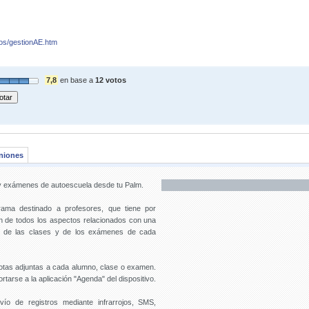
os/gestionAE.htm
7,8
en base a
12 votos
niones
 y exámenes de autoescuela desde tu Palm.
ama destinado a profesores, que tiene por
tión de todos los aspectos relacionados con una
o, de las clases y de los exámenes de cada
notas adjuntas a cada alumno, clase o examen.
arse a la aplicación "Agenda" del dispositivo.
vío de registros mediante infrarrojos, SMS,