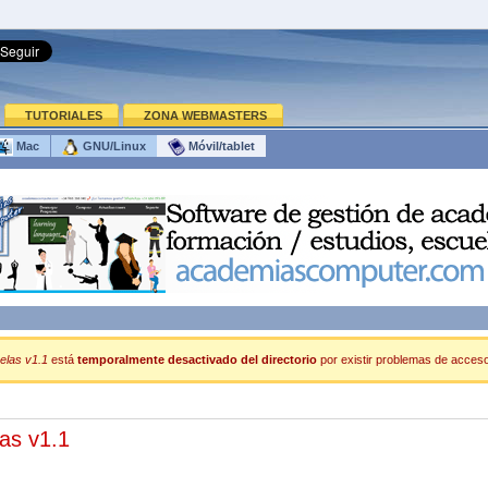
TUTORIALES
ZONA WEBMASTERS
Mac
GNU/Linux
Móvil/tablet
elas v1.1
está
temporalmente desactivado del directorio
por existir problemas de acceso 
as v1.1