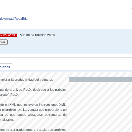
/download/ResxEd...
Aún no ha recibido votos
niones
ejorar la productividad del traductor.
sual de archivos ResX, dedicado a los trabajos
icrosoft ResX.
ado en XML que incluye en instrucciones XML,
el archivo .txt. La ventaja que proporciona un
txt es que puede almacenar estructuras de
ializable.
amente a a traductores y trabaja con archivos