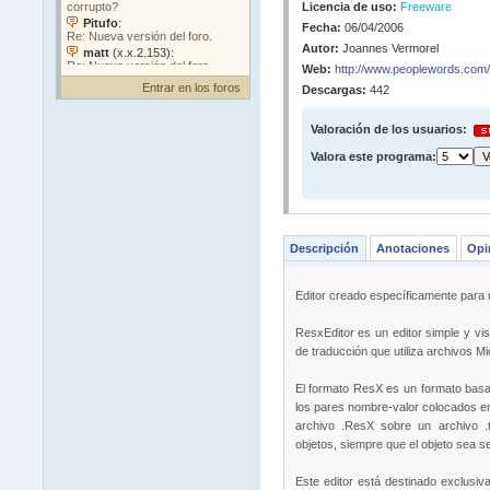
Licencia de uso:
Freeware
Fecha:
06/04/2006
Autor:
Joannes Vermorel
Web:
http://www.peoplewords.com
Entrar en los foros
Descargas:
442
Valoración de los usuarios:
Valora este programa:
Descripción
Anotaciones
Opi
Editor creado específicamente para m
ResxEditor es un editor simple y vi
de traducción que utiliza archivos M
El formato ResX es un formato bas
los pares nombre-valor colocados en 
archivo .ResX sobre un archivo .
objetos, siempre que el objeto sea ser
Este editor está destinado exclusiv