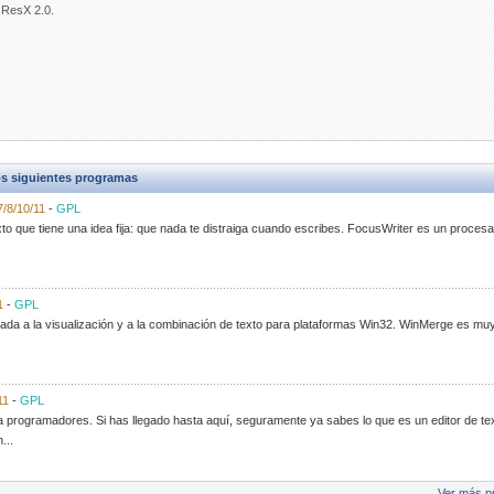
 ResX 2.0.
s siguientes programas
7/8/10/11
-
GPL
xto que tiene una idea fija: que nada te distraiga cuando escribes. FocusWriter es un procesad
1
-
GPL
ada a la visualización y a la combinación de texto para plataformas Win32. WinMerge es muy
11
-
GPL
ra programadores. Si has llegado hasta aquí, seguramente ya sabes lo que es un editor de t
...
Ver más p