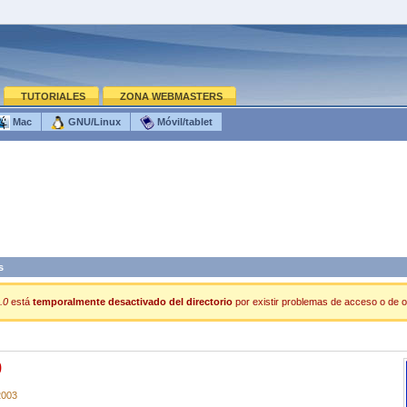
TUTORIALES
ZONA WEBMASTERS
Mac
GNU/Linux
Móvil/tablet
s
.0
está
temporalmente desactivado del directorio
por existir problemas de acceso o de ot
0
2003