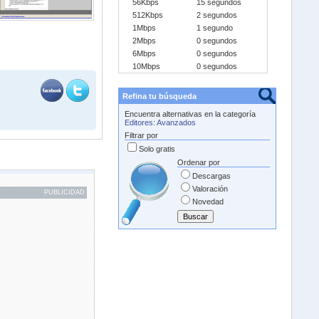
56Kbps
15 segundos
512Kbps
2 segundos
1Mbps
1 segundo
2Mbps
0 segundos
6Mbps
0 segundos
10Mbps
0 segundos
Refina tu búsqueda
Encuentra alternativas en la categoría
Editores
:
Avanzados
Filtrar por
Solo gratis
Ordenar por
Descargas
Valoración
PUBLICIDAD
Novedad