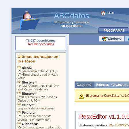
Inicio
ABCdatos
Programas
y
tutoriales
en castellano
PROGRAMAS
Windows
Categoría:
Editores
Avanzado
El programa
ResxEditor v1.1.0
ResxEditor v1.1.0.
Sistema operativo:
Win 2000/XP/