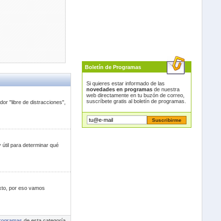
Boletín de Programas
Si quieres estar informado de las
novedades en programas
de nuestra
web directamente en tu buzón de correo,
suscríbete gratis al boletín de programas.
or "libre de distracciones",
 útil para determinar qué
exto, por eso vamos
rogramas
de esta categoría