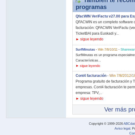
También te recom
programas
QfacWIN VeriFactu v27.00 para E
QFACWIN es un completo software de
facturación: QFACWIN VeriFactu (ve
TicketBAI para Euskadi y...
► sigue leyendo
SurfMinutas
-
Win 7/8/10/11
-
Sharewar
SurfMinutas es un programa especialment
Características...
► sigue leyendo
Cont4 facturación
-
Win 7/8/2012/1
Programa gratuito de facturación y
empresas. Cont4 facturación te permi
empresa: TPV,...
► sigue leyendo
Ver más p
Copyright © 1999-2026
ABCdat
Aviso legal
. P
Con