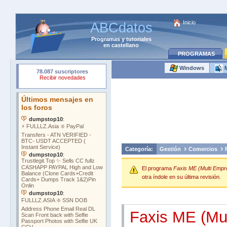
Inicio
ABCdatos
Programas
y
tutoriales
en castellano
PROGRAMAS
Windows
M
Categoría:
Gestión
Comercios
El programa
Faxis ME (Multi Empr
otra índole en su última revisión.
Faxis ME (Mul