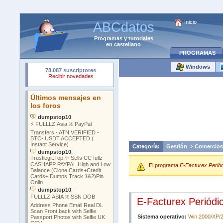
Inicio
ABCdatos
Programas
y
tutoriales
en castellano
PROGRAMAS
Windows
Categoría:
Gestión
Comercios
El programa
E-Facturex Periód
E-Facturex Periódi
Sistema operativo:
Win 2000/XP/