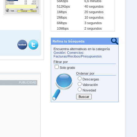
56Kbps
6,6 minutos
512Kbps
40 segundos
1Mbps
20 segundos
2Mbps
10 segundos
6Mbps
3 segundos
10Mbps
2 segundos
Refina tu búsqueda
Encuentra alternativas en la categoría
Gestión
:
Comercios
:
Facturas/Recibos/Presupuestos
Filtrar por
Solo gratis
Ordenar por
Descargas
PUBLICIDAD
Valoración
Novedad