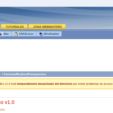
TUTORIALES
ZONA WEBMASTERS
Mac
GNU/Linux
Móvil/tablet
Facturas/Recibos/Presupuestos
ico v1.0
está
temporalmente desactivado del directorio
por existir problemas de acceso o
co v1.0
2003