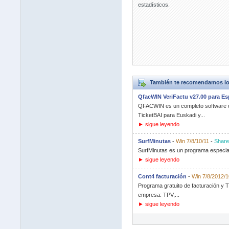
estadísticos.
También te recomendamos lo
QfacWIN VeriFactu v27.00 para E
QFACWIN es un completo software de
TicketBAI para Euskadi y...
► sigue leyendo
SurfMinutas
-
Win 7/8/10/11
-
Share
SurfMinutas es un programa especialm
► sigue leyendo
Cont4 facturación
-
Win 7/8/2012/1
Programa gratuito de facturación y T
empresa: TPV,...
► sigue leyendo