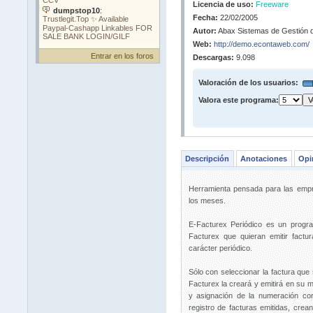
Licencia de uso:
Freeware
Fecha:
22/02/2005
Autor:
Abax Sistemas de Gestión de
Web:
http://demo.econtaweb.com/
Entrar en los foros
Descargas:
9.098
Valoración de los usuarios:
Valora este programa:
Descripción
Anotaciones
Opi
Herramienta pensada para las empr
los meses.
E-Facturex Periódico es un progr
Facturex que quieran emitir factu
carácter periódico.
Sólo con seleccionar la factura que 
Facturex la creará y emitirá en su 
y asignación de la numeración cor
registro de facturas emitidas, crea