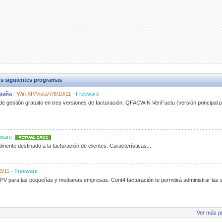
s siguientes programas
spaña
-
Win XP/Vista/7/8/10/11
-
Freeware
 gestión gratuito en tres versiones de facturación: QFACWIN VeriFactu (versión principa
ware
ente destinado a la facturación de clientes. Características...
0/11
-
Freeware
PV para las pequeñas y medianas empresas. Cont4 facturación te permitirá administrar las s
Ver más p