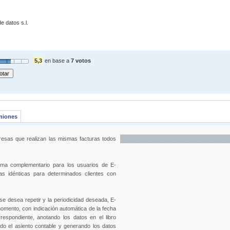
 datos s.l.
5,3
en base a
7 votos
niones
esas que realizan las mismas facturas todos
ama complementario para los usuarios de E-
ras idénticas para determinados clientes con
se desea repetir y la periodicidad deseada, E-
momento, con indicación automática de la fecha
respondiente, anotando los datos en el libro
ndo el asiento contable y generando los datos