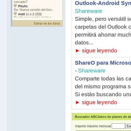
Outlook-Android Syn
Shareware
Simple, pero versátil 
Entrar en los foros
carpetas del Outlook 
permitirá ahorrar muc
datos...
► sigue leyendo
ShareO para Microso
-
Shareware
Comparte todas las ca
del mismo programa si
Si estás buscando una 
► sigue leyendo
Buscador ABCdatos de planes de a
Importe máximo mensual