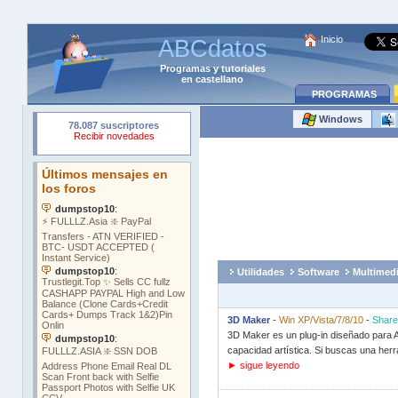
Inicio
ABCdatos
Programas
y
tutoriales
en castellano
PROGRAMAS
Windows
Utilidades
Software
Multimedi
3D Maker
-
Win XP/Vista/7/8/10
-
Shar
3D Maker es un plug-in diseñado para A
capacidad artística. Si buscas una herr
► sigue leyendo