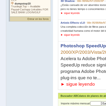
3D Shadow
-
Win 98/Me/NT/2000/XP
¿Estás cansado de ver aburridos texto
pero no tienes tiempo o conocimientos su
► sigue leyendo
Entrar en los foros
Artistic Effects v1.8
-
Win 95/98/Me/N
Una completa colección de filtros para 
creatividad humana como el motor del di
► sigue leyendo
Photoshop SpeedUp
2000/XP/2003/Vista/2
Acelera tu Adobe Pho
SpeedUp reduce signif
programa Adobe Photos
plug-ins que no te...
► sigue leyendo
Buscador ABCdatos de planes de a
Importe máximo mensual