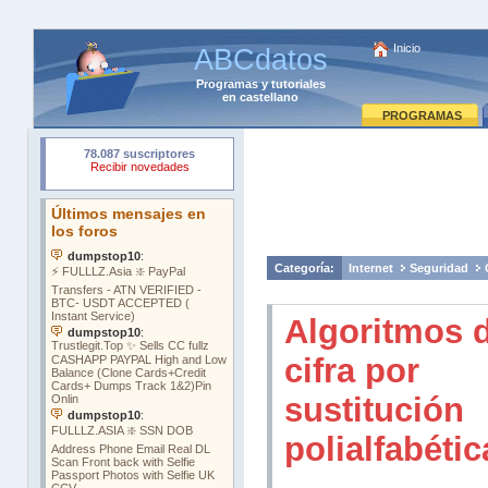
Inicio
ABCdatos
Programas
y
tutoriales
en castellano
PROGRAMAS
Categoría:
Internet
Seguridad
Algoritmos 
cifra por
sustitución
polialfabétic