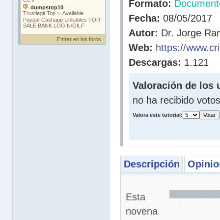
Formato:
Document
Fecha:
08/05/2017
Autor:
Dr. Jorge Ram
Entrar en los foros
Web:
https://www.cr
Descargas:
1.121
Valoración de los 
no ha recibido voto
Valora este tutorial:
Descripción
Opinio
Esta
novena