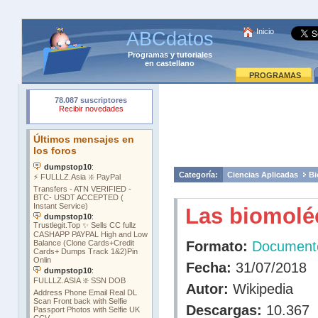
Inicio
ABCdatos
Programas
y
tutoriales
en castellano
PROGRAMAS
Categoría:
Ciencias Aplicadas
Bi
Las biomolé
Formato:
Document
Fecha:
31/07/2018
Autor:
Wikipedia
Descargas:
10.367