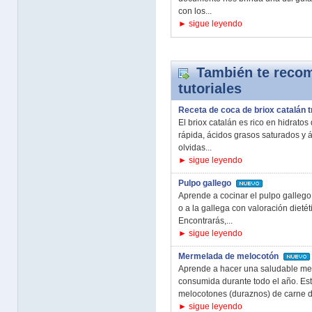
con los...
► sigue leyendo
También te recom
tutoriales
Receta de coca de briox catalán t
El briox catalán es rico en hidrato
rápida, ácidos grasos saturados y á
olvidas...
► sigue leyendo
Pulpo gallego
Aprende a cocinar el pulpo gallego
o a la gallega con valoración dieté
Encontrarás,...
► sigue leyendo
Mermelada de melocotón
Aprende a hacer una saludable me
consumida durante todo el año. Esta
melocotones (duraznos) de carne du
► sigue leyendo