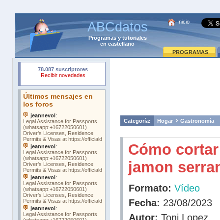
Inicio
ABCdatos
Programas
y
tutoriales
en castellano
PROGRAMAS
Categoría:
Hogar
Gastronomía
Cómo cortar
jamon serra
Formato:
Vídeo
Fecha:
23/08/2023
Autor:
Toni Lopez