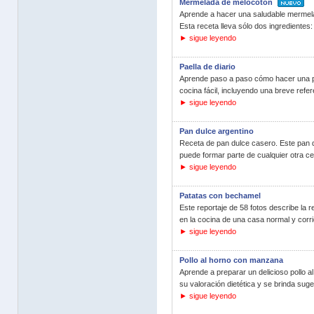
Mermelada de melocotón
Aprende a hacer una saludable mermela
Esta receta lleva sólo dos ingredientes
► sigue leyendo
Paella de diario
Aprende paso a paso cómo hacer una pae
cocina fácil, incluyendo una breve refere
► sigue leyendo
Pan dulce argentino
Receta de pan dulce casero. Este pan 
puede formar parte de cualquier otra ce
► sigue leyendo
Patatas con bechamel
Este reportaje de 58 fotos describe la r
en la cocina de una casa normal y corri
► sigue leyendo
Pollo al horno con manzana
Aprende a preparar un delicioso pollo 
su valoración dietética y se brinda sug
► sigue leyendo