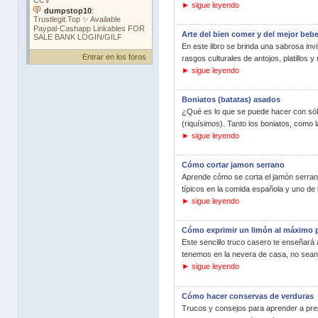
► sigue leyendo
Arte del bien comer y del mejor bebe
En este libro se brinda una sabrosa inv
Entrar en los foros
rasgos culturales de antojos, platillos 
► sigue leyendo
Boniatos (batatas) asados
¿Qué es lo que se puede hacer con sól
(riquísimos). Tanto los boniatos, como l
► sigue leyendo
Cómo cortar jamon serrano
Aprende cómo se corta el jamón serrano
típicos en la comida española y uno de l
► sigue leyendo
Cómo exprimir un limón al máximo 
Este sencillo truco casero te enseñará a
tenemos en la nevera de casa, no sean 
► sigue leyendo
Cómo hacer conservas de verduras
Trucos y consejos para aprender a pre