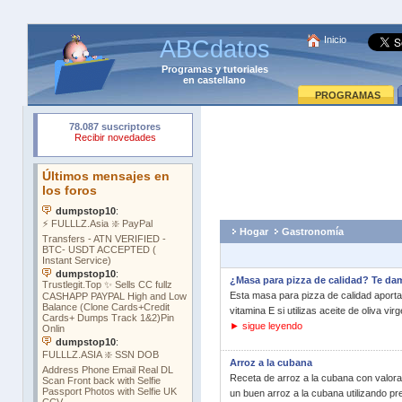
Inicio
ABCdatos
Programas
y
tutoriales
en castellano
PROGRAMAS
Hogar
Gastronomía
¿Masa para pizza de calidad? Te dam
Esta masa para pizza de calidad aporta 
vitamina E si utilizas aceite de oliva vir
► sigue leyendo
Arroz a la cubana
Receta de arroz a la cubana con valora
un buen arroz a la cubana utilizando pr