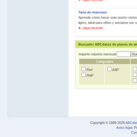
Tarta de manzana
Aprende cómo hacer este postre vistoso
ligero, ideal para niños y ancianos por s
► sigue leyendo
Buscador ABCdatos de planes de a
Importe máximo mensual
Lenguajes
Perl
ASP
PHP
Copyright © 1999-2026
ABCdat
Aviso legal
. P
Con