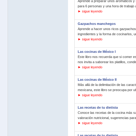
Aprende a preparar unos aromáticos y 
para 6 personas y una hora de trabajo
► sigue leyendo
Gazpachos manchegos
Aprende a hacer unos ricos gazpachos 
ingredientes y la forma de cocinarlos, un
► sigue leyendo
Las cocinas de México I
Este libro nos recuerda que si comer es
nos invita a saborear los platillos, con
► sigue leyendo
Las cocinas de México II
Más allá de la delimitación de las caract
mexicana, este libro se preocupa por ub
► sigue leyendo
Las recetas de tu dietista
Conoce las recetas de la cocina más sa
valoración nutricional, sugerencias para
► sigue leyendo
Las recetas de tu dietista