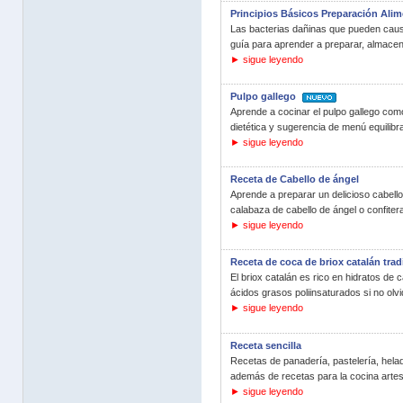
Principios Básicos Preparación Ali
Las bacterias dañinas que pueden causa
guía para aprender a preparar, almacena
► sigue leyendo
Pulpo gallego
Aprende a cocinar el pulpo gallego como 
dietética y sugerencia de menú equilibr
► sigue leyendo
Receta de Cabello de ángel
Aprende a preparar un delicioso cabello
calabaza de cabello de ángel o confitera
► sigue leyendo
Receta de coca de briox catalán trad
El briox catalán es rico en hidratos de
ácidos grasos poliinsaturados si no olvi
► sigue leyendo
Receta sencilla
Recetas de panadería, pastelería, helad
además de recetas para la cocina artesa
► sigue leyendo