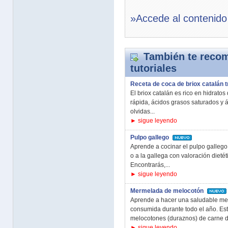
»Accede al contenido
También te recom
tutoriales
Receta de coca de briox catalán t
El briox catalán es rico en hidrato
rápida, ácidos grasos saturados y á
olvidas...
► sigue leyendo
Pulpo gallego
Aprende a cocinar el pulpo gallego
o a la gallega con valoración dieté
Encontrarás,...
► sigue leyendo
Mermelada de melocotón
Aprende a hacer una saludable me
consumida durante todo el año. Esta
melocotones (duraznos) de carne du
► sigue leyendo