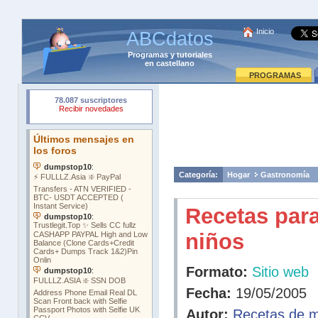
Inicio
ABCdatos
Programas
y
tutoriales
en castellano
PROGRAMAS
Categoría:
Hogar
Gastronomía
Recetas par
niños
Formato:
Sitio web
Fecha:
19/05/2005
Autor:
Recetas de 