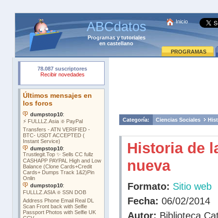
Inicio
ABCdatos
Programas
y
tutoriales
en castellano
PROGRAMAS
Categoría:
Ciencias Sociales
Hist
Historia de l
nueva
Formato:
Sitio web
Fecha:
06/02/2014
Autor:
Biblioteca Cat