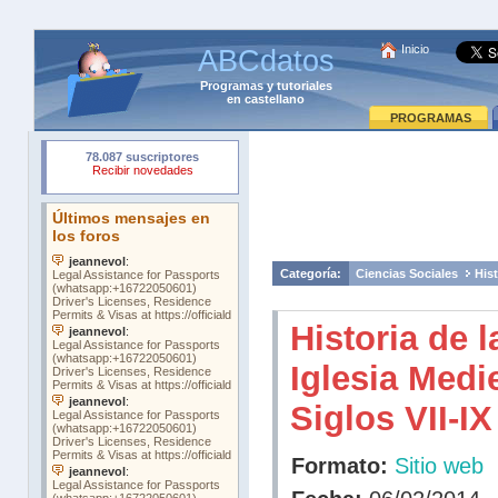
Inicio
ABCdatos
Programas
y
tutoriales
en castellano
PROGRAMAS
Categoría:
Ciencias Sociales
Hist
Historia de l
Iglesia Medie
Siglos VII-IX
Formato:
Sitio web