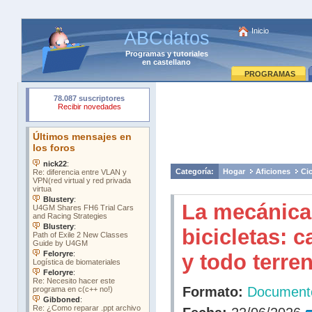
Inicio
ABCdatos
Programas
y
tutoriales
en castellano
PROGRAMAS
Categoría:
Hogar
Aficiones
Ci
La mecánica
bicicletas: c
y todo terre
Formato:
Document