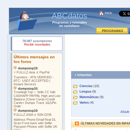
Inicio
ABCdatos
Programas
y
tutoriales
en castellano
PROGRAMAS
Infantiles
Ciencias
(10)
Lengua
(9)
Matemáticas
(9)
Varios
(4)
Añadir 
ÚLTIMAS NOVEDADES EN INFA