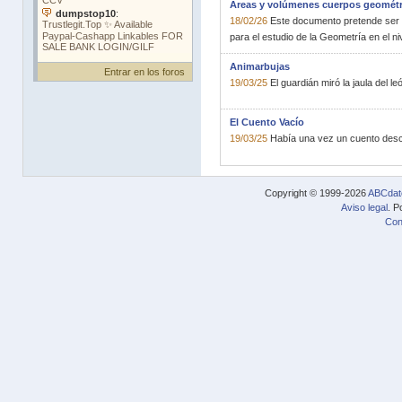
Áreas y volúmenes cuerpos geométr
18/02/26
Este documento pretende ser 
para el estudio de la Geometría en el ni
Animarbujas
Entrar en los foros
19/03/25
El guardián miró la jaula del le
El Cuento Vacío
19/03/25
Había una vez un cuento desc
Copyright © 1999-2026
ABCdat
Aviso legal
. P
Con