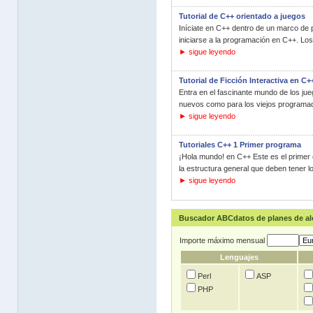
Tutorial de C++ orientado a juegos
Iníciate en C++ dentro de un marco de
iniciarse a la programación en C++. Los
► sigue leyendo
Tutorial de Ficción Interactiva en C+
Entra en el fascinante mundo de los jueg
nuevos como para los viejos programad
► sigue leyendo
Tutoriales C++ 1 Primer programa
¡Hola mundo! en C++ Este es el primer 
la estructura general que deben tener l
► sigue leyendo
Buscador ABCdatos de planes de a
Importe máximo mensual
Lenguajes
Perl
ASP
PHP