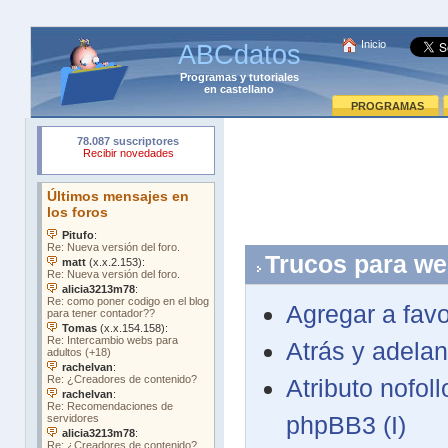
Inicio
ABCdatos
Programas
y
tutoriales
en castellano
PROGRAMAS
Trucos
para
we
Agregar a favo
Atrás y adelan
Atributo nofol
phpBB3 (I)