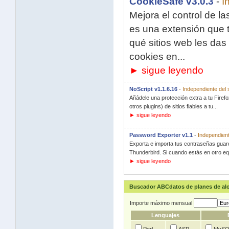
CookieSafe v3.0.3
-
I
Mejora el control de l
es una extensión que te
qué sitios web les da
cookies en...
► sigue leyendo
NoScript v1.1.6.16
-
Independiente del 
Añádele una protección extra a tu Firefo
otros plugins) de sitios fiables a tu...
► sigue leyendo
Password Exporter v1.1
-
Independient
Exporta e importa tus contraseñas guard
Thunderbird. Si cuando estás en otro eq
► sigue leyendo
Buscador ABCdatos de planes de al
Importe máximo mensual
Lenguajes