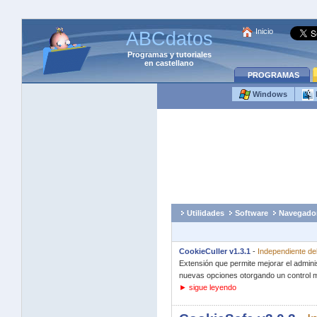
Inicio
ABCdatos
Programas
y
tutoriales
en castellano
PROGRAMAS
Windows
Utilidades
Software
Navegado
CookieCuller v1.3.1
-
Independiente de
Extensión que permite mejorar el adminis
nuevas opciones otorgando un control m
► sigue leyendo